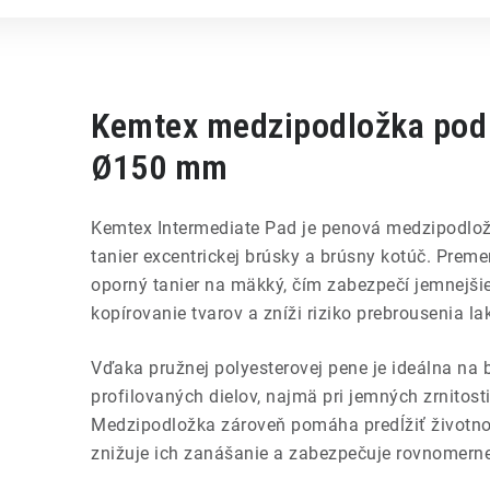
Kemtex medzipodložka pod
Ø150 mm
Kemtex Intermediate Pad je penová medzipodlo
tanier excentrickej brúsky a brúsny kotúč. Preme
oporný tanier na mäkký, čím zabezpečí jemnejšie
kopírovanie tvarov a zníži riziko prebrousenia la
Vďaka pružnej polyesterovej pene je ideálna na 
profilovaných dielov, najmä pri jemných zrnitost
Medzipodložka zároveň pomáha predĺžiť životno
znižuje ich zanášanie a zabezpečuje rovnomerne