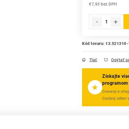
€7,93 bez DPH
Jednotková cena:
Kód tovaru:
13.521310-
Tlač
Opýtať s
Získajte vi
programom
★
Overený e-shop 
Osobný odber 