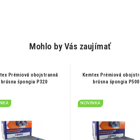
Mohlo by Vás zaujímať
tex Prémiová obojstranná
Kemtex Prémiová obojstr
brúsna špongia P320
brúsna špongia P500
NKA
NOVINKA