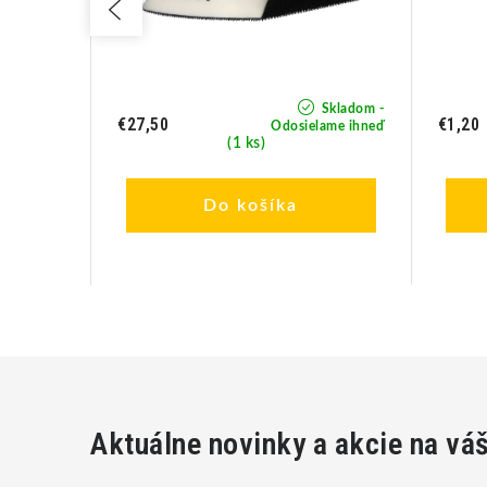
Skladom -
Skladom -
€27,50
€1,20
lame ihneď
Odosielame ihneď
(1 ks)
Do košíka
Aktuálne novinky a akcie na vá