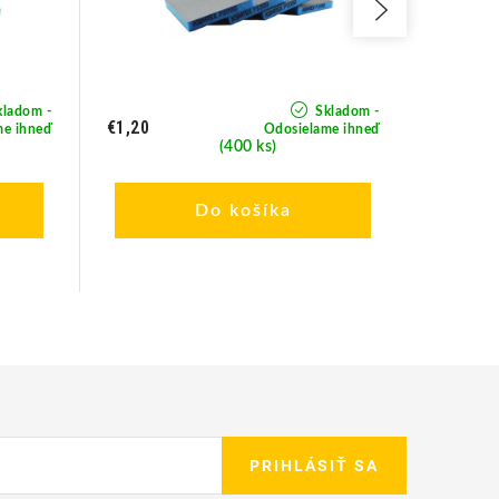
ladom -
Skladom -
€1,20
€1,20
me ihneď
Odosielame ihneď
(400 ks)
Do košíka
PRIHLÁSIŤ SA