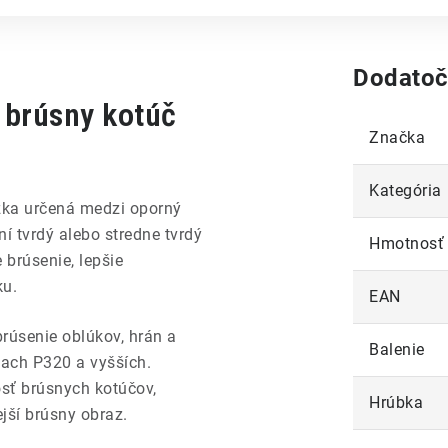
Dodatoč
 brúsny kotúč
Značka
Kategória
žka určená medzi oporný
ní tvrdý alebo stredne tvrdý
Hmotnosť
 brúsenie, lepšie
ku.
EAN
brúsenie oblúkov, hrán a
Balenie
iach P320 a vyšších.
sť brúsnych kotúčov,
Hrúbka
jší brúsny obraz.