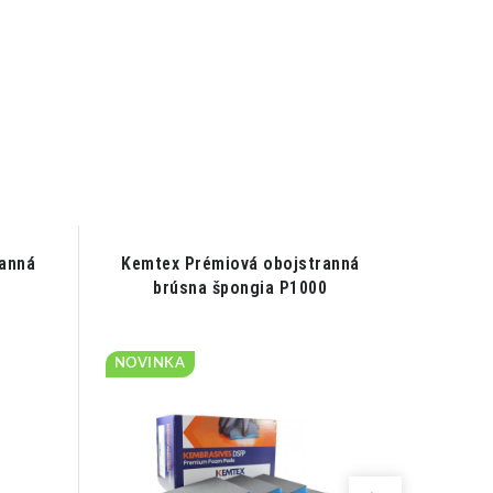
anná
Kemtex Prémiová obojstranná
Kemte
brúsna špongia P1000
b
NOVINKA
NOVIN