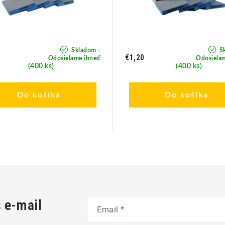
Skladom -
Sk
€1,20
Odosielame ihneď
Odosiela
(400 ks)
(400 ks)
Do košíka
Do košíka
š e-mail
Email