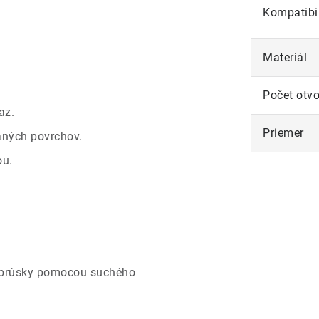
Kompatibil
Materiál
Počet otv
az.
Priemer
vaných povrchov.
ou.
r brúsky pomocou suchého