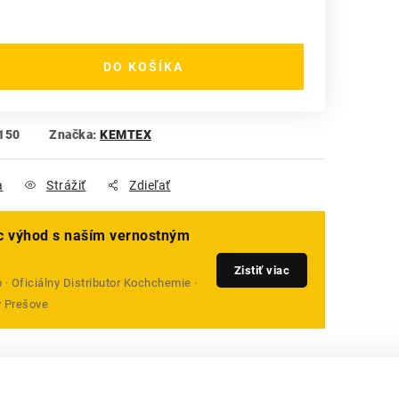
DO KOŠÍKA
150
Značka:
KEMTEX
a
Strážiť
Zdieľať
ac výhod s naším vernostným
Zistiť viac
· Oficiálny Distributor Kochchemie ·
v Prešove