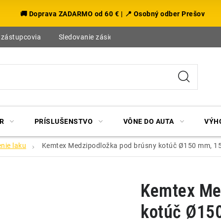
🚚 Doprava ZADARMO od 60 € | 📍 Osobný odber Prešov
 zástupcovia
Sledovanie zásielky
Blog
R
PRÍSLUŠENSTVO
VÔNE DO AUTA
VÝH
nie laku
Kemtex Medzipodložka pod brúsny kotúč Ø150 mm, 15
Kemtex Me
kotúč Ø150