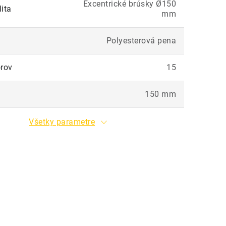
Excentrické brúsky Ø150
ita
mm
Polyesterová pena
orov
15
150 mm
Všetky parametre