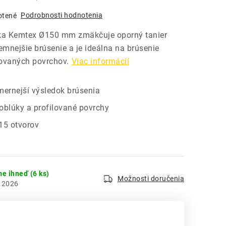
Podrobnosti hodnotenia
otené
a Kemtex Ø150 mm zmäkčuje oporný tanier
emnejšie brúsenie a je ideálna na brúsenie
lovaných povrchov.
Viac informácií
ernejší výsledok brúsenia
 oblúky a profilované povrchy
15 otvorov
me ihneď
(6 ks)
Možnosti doručenia
.2026