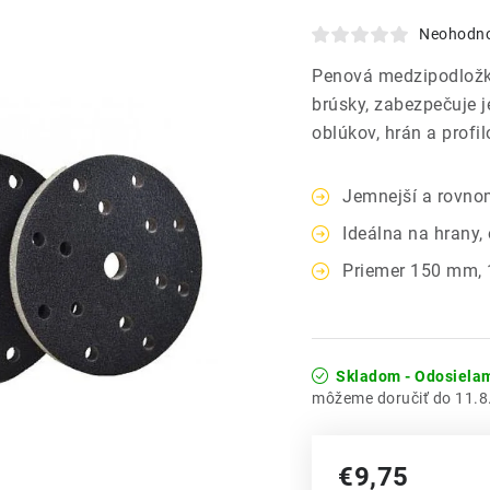
Neohodn
Penová medzipodložk
brúsky, zabezpečuje j
oblúkov, hrán a profi
Jemnejší a rovnom
Ideálna na hrany,
Priemer 150 mm, 
Skladom - Odosiela
11.8
€9,75