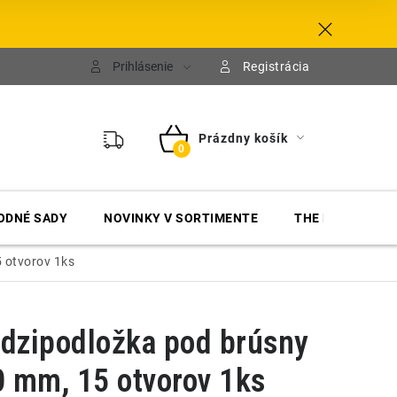
Prihlásenie
Registrácia
Prázdny košík
NÁKUPNÝ
KOŠÍK
ODNÉ SADY
NOVINKY V SORTIMENTE
THE FINISHER
 otvorov 1ks
dzipodložka pod brúsny
 mm, 15 otvorov 1ks