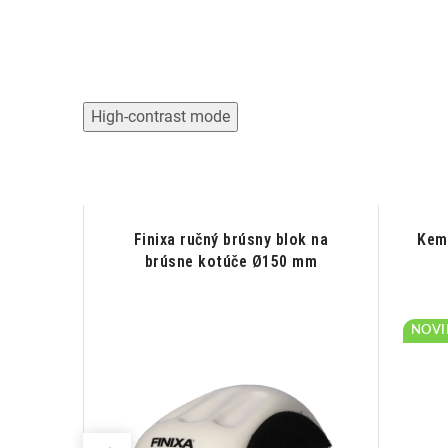
High-contrast mode
okit™
Finixa ručný brúsny blok na
Kem
150 mm
brúsne kotúče Ø150 mm
NOVI