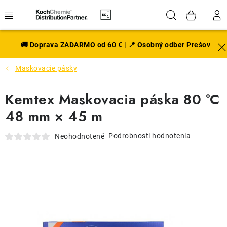
Prejsť
Hľadať
NÁK
na
obsah
KOŠÍ
EXTERIÉR
🚚 Doprava ZADARMO od 60 € | 📍 Osobný odber Prešov
Maskovacie pásky
DISKY A PNEU
Kemtex Maskovacia páska 80 °C
INTERIÉR
48 mm × 45 m
PRÍSLUŠENSTVO
Podrobnosti hodnotenia
Neohodnotené
VÔNE DO AUTA
VÝHODNÉ SADY
NOVINKY V SORTIMENTE