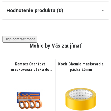
Hodnotenie produktu (0)
High-contrast mode
Mohlo by Vás zaujímať
Kemtex Oranžová
Koch Chemie maskovacia
K
maskovacia páska do
páska 25mm
110°C - 48mm x 45m