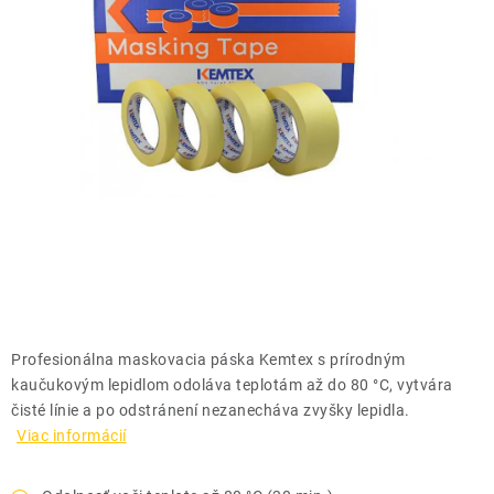
THE FINISHER
DARČEKOVÉ POUKAZY
ČISTENIE A ÚDRŽBA LODÍ
ZNAČKY
info@kcshop.sk
+421 918 725 111
Obchodní zástupcovia
Sledovanie zásielky
Blog
Profesionálna maskovacia páska Kemtex s prírodným
kaučukovým lepidlom odoláva teplotám až do 80 °C, vytvára
čisté línie a po odstránení nezanecháva zvyšky lepidla.
Viac informácií