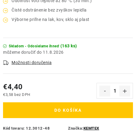
Odolnosť voči teplote až 80 °C (30 min.)
Čisté odstránenie bez zvyškov lepidla
Výborne priľne na lak, kov, sklo aj plast
(163 ks)
Skladom - Odosielame ihneď
11.8.2026
Možnosti doručenia
€4,40
€3,58 bez DPH
Jednotková cena:
DO KOŠÍKA
Kód tovaru:
12.3012-48
Značka:
KEMTEX