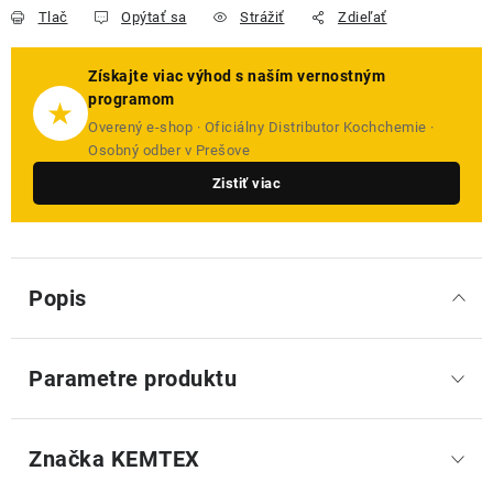
Tlač
Opýtať sa
Strážiť
Zdieľať
Získajte viac výhod s naším vernostným
programom
★
Overený e-shop · Oficiálny Distributor Kochchemie ·
Osobný odber v Prešove
Zistiť viac
Popis
Parametre produktu
Značka
 KEMTEX