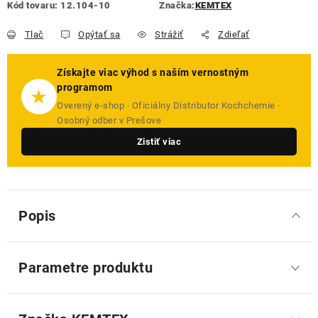
Kód tovaru:
12.104-10
Značka:
KEMTEX
Tlač
Opýtať sa
Strážiť
Zdieľať
Získajte viac výhod s naším vernostným
programom
★
Overený e-shop · Oficiálny Distributor Kochchemie ·
Osobný odber v Prešove
Zistiť viac
Popis
Parametre produktu