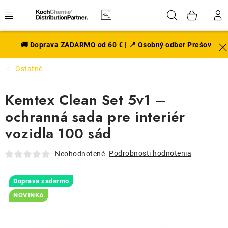
Prejsť
Hľadať
NÁK
na
obsah
KOŠÍ
EXTERIÉR
🚚 Doprava ZADARMO od 60 € | 📍 Osobný odber Prešov
Ostatné
DISKY A PNEU
Kemtex Clean Set 5v1 –
INTERIÉR
ochranná sada pre interiér
PRÍSLUŠENSTVO
vozidla 100 sád
VÔNE DO AUTA
Podrobnosti hodnotenia
Neohodnotené
VÝHODNÉ SADY
Doprava zadarmo
NOVINKA
NOVINKY V SORTIMENTE