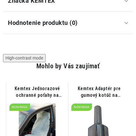
Značka
 KEMTEX
Hodnotenie produktu (0)
High-contrast mode
Mohlo by Vás zaujímať
 -
Kemtex Jednorazové
Kemtex Adaptér pre
ochranné poťahy na
gumový kotúč na
sedadlá MDPE 13 μm 250
odstraňovanie nálepiek
o
NOVINKA
ks
NOVINKA