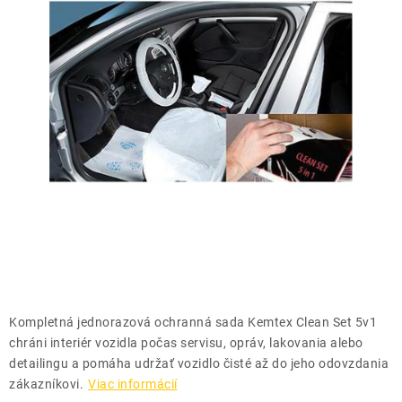
THE FINISHER
DARČEKOVÉ POUKAZY
ČISTENIE A ÚDRŽBA LODÍ
ZNAČKY
info@kcshop.sk
+421 918 725 111
Obchodní zástupcovia
Sledovanie zásielky
Blog
Kompletná jednorazová ochranná sada Kemtex Clean Set 5v1
chráni interiér vozidla počas servisu, opráv, lakovania alebo
detailingu a pomáha udržať vozidlo čisté až do jeho odovzdania
zákazníkovi.
Viac informácií