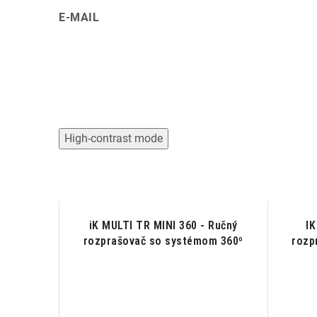
E-MAIL
High-contrast mode
tlakový
iK MULTI TR MINI 360 - Ručný
IK
rozprašovač so systémom 360º
rozp