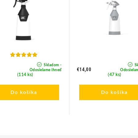
Skladom -
Sk
5
€14,00
Odosielame ihneď
Odosiela
(114 ks)
(47 ks)
Do košíka
Do košíka