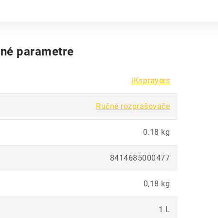
né parametre
iKsprayers
Ručné rozprašovače
0.18 kg
8414685000477
0,18 kg
1 L