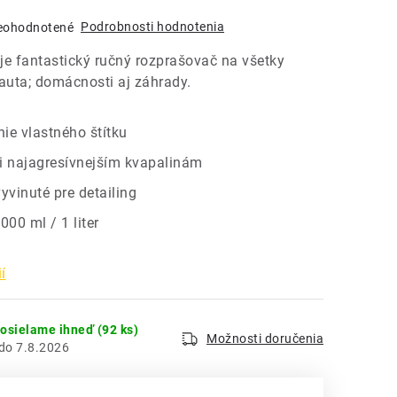
Podrobnosti hodnotenia
eohodnotené
je fantastický ručný rozprašovač na všetky
 auta; domácnosti aj záhrady.
ie vlastného štítku
i najagresívnejším kvapalinám
yvinuté pre detailing
000 ml / 1 liter
í
dosielame ihneď
(92 ks)
Možnosti doručenia
7.8.2026