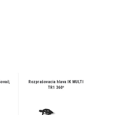
šovač;
Rozprašovacia hlava IK MULTI
Rozpr
TR1 360º