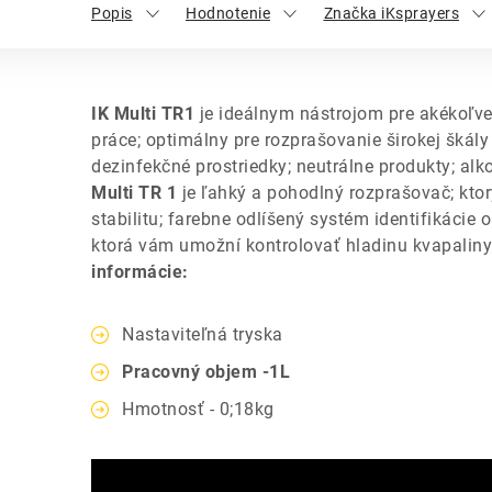
Popis
Hodnotenie
Značka iKsprayers
IK Multi TR1
je ideálnym nástrojom pre akékoľve
práce; optimálny pre rozprašovanie širokej škály
dezinfekčné prostriedky; neutrálne produkty; alko
Multi TR 1
je ľahký a pohodlný rozprašovač; ktor
stabilitu; farebne odlíšený systém identifikácie 
ktorá vám umožní kontrolovať hladinu kvapaliny
informácie:
Nastaviteľná tryska
Pracovný objem -1L
Hmotnosť - 0;18kg