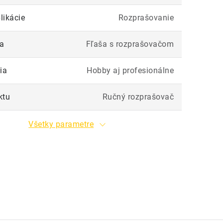
likácie
Rozprašovanie
ia
Fľaša s rozprašovačom
ia
Hobby aj profesionálne
ktu
Ručný rozprašovač
Všetky parametre