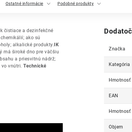
Ostatné informácie
Podobné produkty
Dodatoč
k čistiace a dezinfekčné
 chemikálií; ako sú
holy; alkalické produkty.
IK
Značka
ý má široké dno pre väčšiu
obsahu a priesvitnú nádrž;
Kategória
 vo vnútri.
Technické
Hmotnosť
EAN
Hmotnosť
Objem