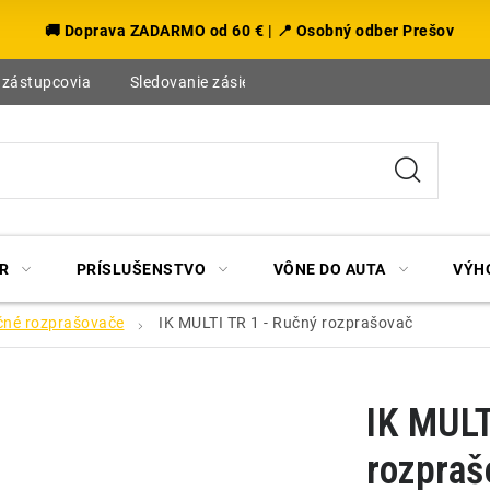
🚚 Doprava ZADARMO od 60 € | 📍 Osobný odber Prešov
 zástupcovia
Sledovanie zásielky
Blog
R
PRÍSLUŠENSTVO
VÔNE DO AUTA
VÝH
čné rozprašovače
IK MULTI TR 1 - Ručný rozprašovač
IK MULT
rozpraš