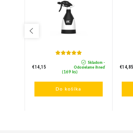
Skladom -
Skladom -
€14,15
€14,8
lame ihneď
Odosielame ihneď
(169 ks)
Do košíka