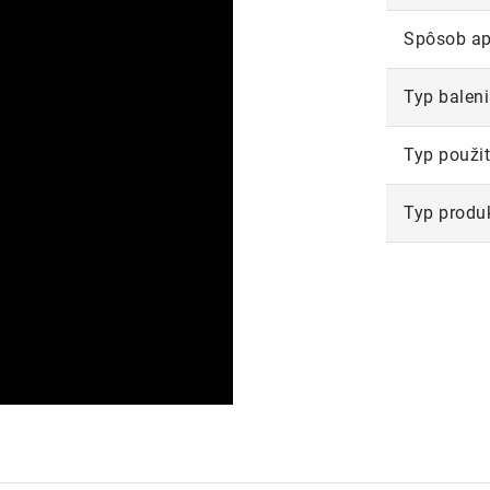
Spôsob ap
Typ balen
Typ použit
Typ produ