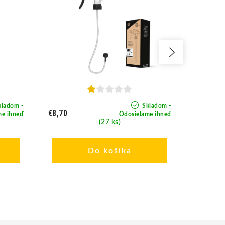
ladom -
Skladom -
€8,70
€6,80
me ihneď
Odosielame ihneď
(27 ks)
Do košíka