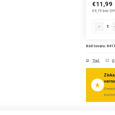
€11,99
€9,75 bez D
Jednotková
Kód tovaru:
841
Tlač
O
Získa
vern
★
Overený
Kochch