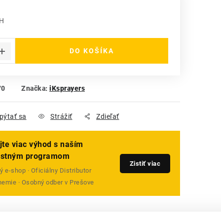
PH
 cena:
DO KOŠÍKA
70
Značka:
iKsprayers
pýtať sa
Strážiť
Zdieľať
jte viac výhod s naším
ostným programom
Zistiť viac
 e-shop · Oficiálny Distributor
emie · Osobný odber v Prešove