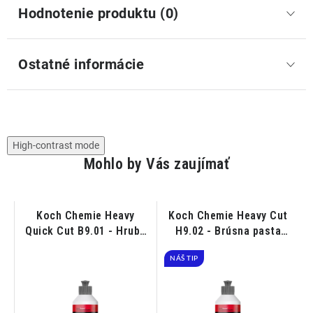
Hodnotenie produktu (0)
Ostatné informácie
High-contrast mode
Mohlo by Vás zaujímať
Koch Chemie Heavy
Koch Chemie Heavy Cut
ná
Quick Cut B9.01 - Hrubá
H9.02 - Brúsna pasta
t
brúsna pasta 250ml
250ml
NÁŠ TIP