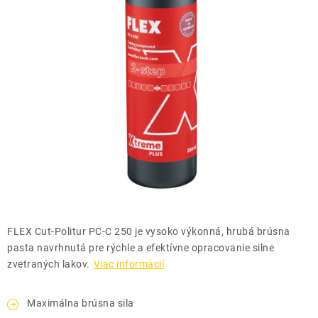
THE FINISHER
DARČEKOVÉ POUKAZY
ČISTENIE A ÚDRŽBA LODÍ
ZNAČKY
info@kcshop.sk
+421 918 725 111
Obchodní zástupcovia
Sledovanie zásielky
Blog
FLEX Cut-Politur PC-C 250 je vysoko výkonná, hrubá brúsna
pasta navrhnutá pre rýchle a efektívne opracovanie silne
zvetraných lakov.
Viac informácií
Maximálna brúsna sila