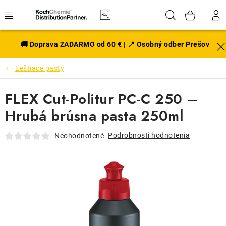
Prejsť
Hľadať
NÁK
na
obsah
KOŠÍ
EXTERIÉR
🚚 Doprava ZADARMO od 60 € | 📍 Osobný odber Prešov
Leštiace pasty
DISKY A PNEU
FLEX Cut-Politur PC-C 250 –
INTERIÉR
Hrubá brúsna pasta 250ml
PRÍSLUŠENSTVO
Podrobnosti hodnotenia
Neohodnotené
VÔNE DO AUTA
VÝHODNÉ SADY
NOVINKY V SORTIMENTE