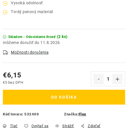
Vysoká odolnosť
Tvrdý penový materiál
(2 ks)
Skladom - Odosielame ihneď
11.8.2026
Možnosti doručenia
€6,15
€5 bez DPH
Jednotková cena:
DO KOŠÍKA
Kód tovaru:
532400
Značka:
Flex
Tlač
Opýtať sa
Strážiť
Zdieľať