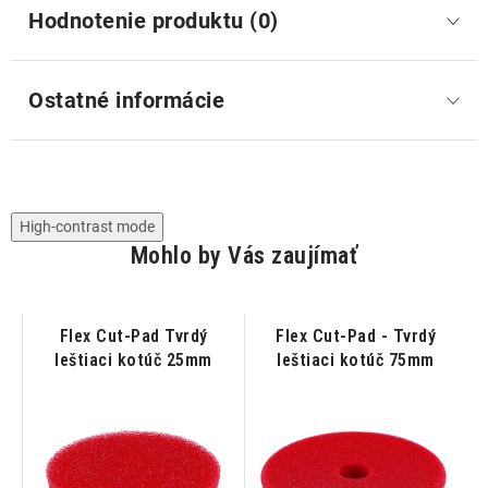
Hodnotenie produktu (0)
Ostatné informácie
High-contrast mode
Mohlo by Vás zaujímať
t
Flex Cut-Pad Tvrdý
Flex Cut-Pad - Tvrdý
-
leštiaci kotúč 25mm
leštiaci kotúč 75mm