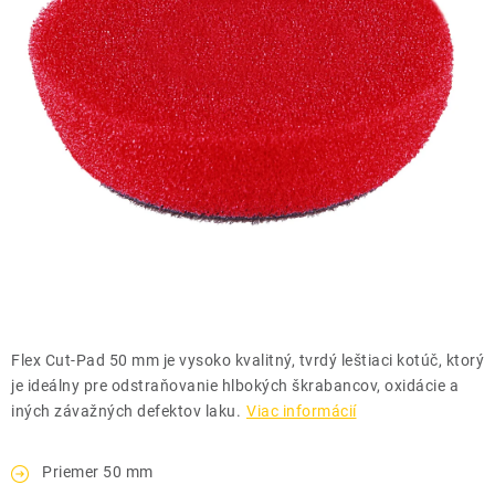
THE FINISHER
DARČEKOVÉ POUKAZY
ČISTENIE A ÚDRŽBA LODÍ
ZNAČKY
info@kcshop.sk
+421 918 725 111
Obchodní zástupcovia
Sledovanie zásielky
Blog
Flex Cut-Pad 50 mm je vysoko kvalitný, tvrdý leštiaci kotúč, ktorý
je ideálny pre odstraňovanie hlbokých škrabancov, oxidácie a
iných závažných defektov laku.
Viac informácií
Priemer 50 mm