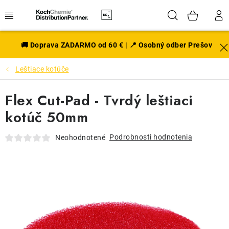
Prejsť
Hľadať
NÁK
na
obsah
KOŠÍ
EXTERIÉR
🚚 Doprava ZADARMO od 60 € | 📍 Osobný odber Prešov
Leštiace kotúče
DISKY A PNEU
Flex Cut-Pad - Tvrdý leštiaci
INTERIÉR
kotúč 50mm
PRÍSLUŠENSTVO
Podrobnosti hodnotenia
Neohodnotené
VÔNE DO AUTA
VÝHODNÉ SADY
NOVINKY V SORTIMENTE