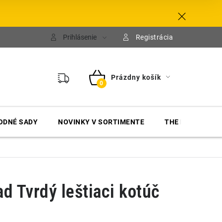
Prihlásenie
Registrácia
Prázdny košík
NÁKUPNÝ
KOŠÍK
ODNÉ SADY
NOVINKY V SORTIMENTE
THE FINISHER
d Tvrdý leštiaci kotúč