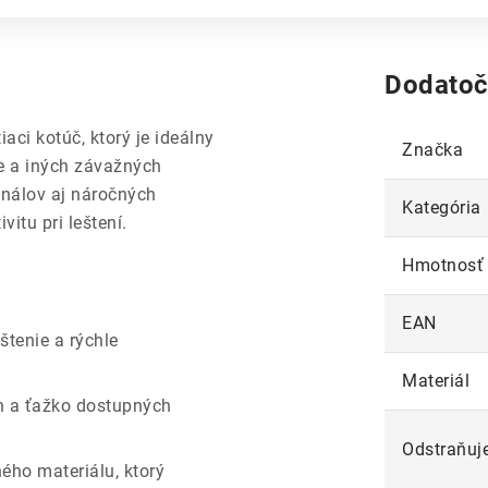
Dodatoč
aci kotúč, ktorý je ideálny
Značka
e a iných závažných
onálov aj náročných
Kategória
itu pri leštení.
Hmotnosť
EAN
štenie a rýchle
Materiál
h a ťažko dostupných
Odstraňuj
ého materiálu, ktorý