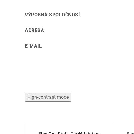
VÝROBNÁ SPOLOČNOSŤ
ADRESA
E-MAIL
High-contrast mode
 Soft
Flex Cut-Pad - Tvrdý leštiaci
Fle