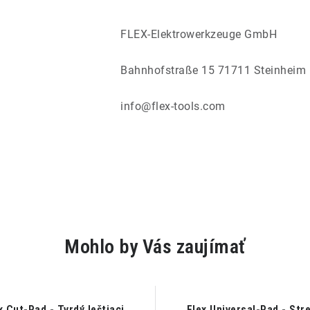
FLEX-Elektrowerkzeuge GmbH
Bahnhofstraße 15 71711 Steinheim
info@flex-tools.com
Mohlo by Vás zaujímať
x Cut-Pad - Tvrdý leštiaci
Flex Universal-Pad - Str