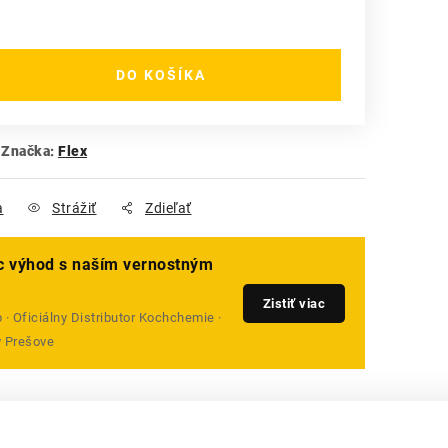
DO KOŠÍKA
Značka:
Flex
a
Strážiť
Zdieľať
ac výhod s naším vernostným
Zistiť viac
· Oficiálny Distributor Kochchemie ·
v Prešove