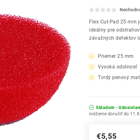
Neohodn
Flex Cut-Pad 25 mm je 
ideálny pre odstraňov
závažných defektov l
Priemer 25 mm
Vysoká odolnosť
Tvrdý penový mate
Skladom - Odosiela
11.8
€5,55