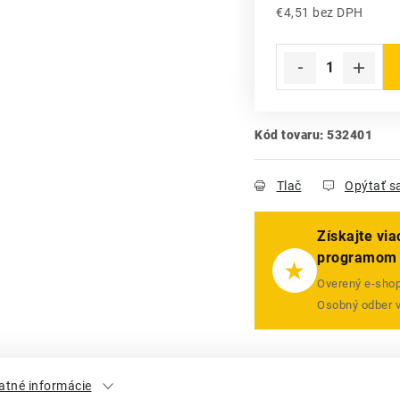
€4,51 bez DPH
Jednotková cena:
Kód tovaru:
532401
Tlač
Opýtať s
Získajte vi
programom
★
Overený e-shop 
Osobný odber 
atné informácie