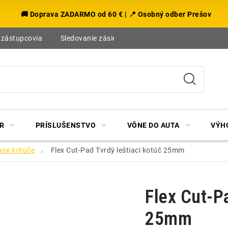
🚚 Doprava ZADARMO od 60 € | 📍 Osobný odber Prešov
 zástupcovia
Sledovanie zásielky
Blog
R
PRÍSLUŠENSTVO
VÔNE DO AUTA
VÝH
ace kotúče
Flex Cut-Pad Tvrdý leštiaci kotúč 25mm
Flex Cut-Pa
25mm