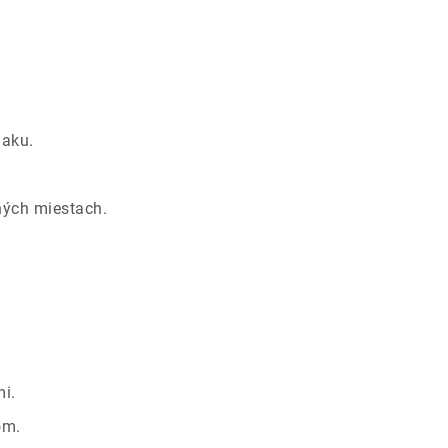
laku.
ných miestach.
i.
om.