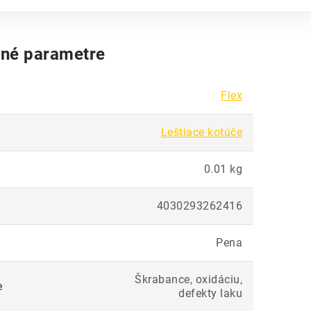
né parametre
Flex
Leštiace kotúče
0.01 kg
4030293262416
Pena
Škrabance, oxidáciu,
e
defekty laku