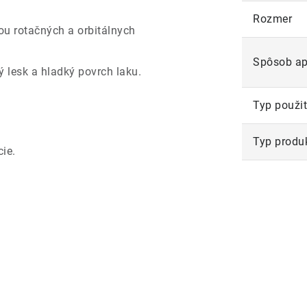
Rozmer
u rotačných a orbitálnych
Spôsob ap
 lesk a hladký povrch laku.
Typ použit
Typ produ
ie.