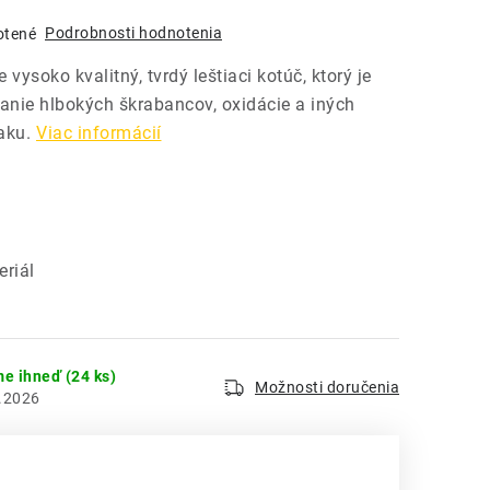
Podrobnosti hodnotenia
otené
vysoko kvalitný, tvrdý leštiaci kotúč, ktorý je
anie hlbokých škrabancov, oxidácie a iných
aku.
Viac informácií
riál
me ihneď
(24 ks)
Možnosti doručenia
.2026