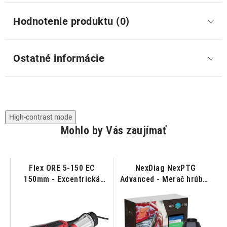
Hodnotenie produktu (0)
Ostatné informácie
High-contrast mode
Mohlo by Vás zaujímať
a
Flex ORE 5-150 EC
NexDiag NexPTG
150mm - Excentrická
Advanced - Merač hrúbky
brúska
laku