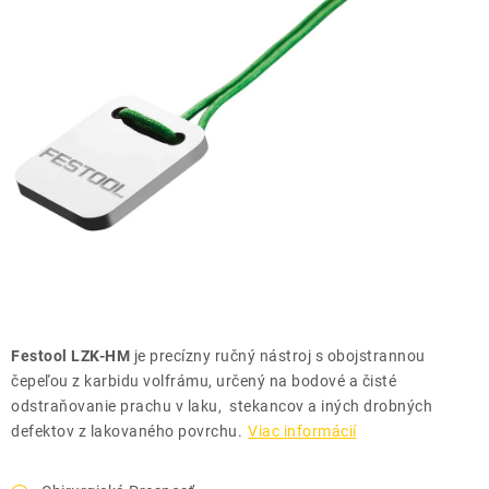
THE FINISHER
DARČEKOVÉ POUKAZY
ČISTENIE A ÚDRŽBA LODÍ
ZNAČKY
info@kcshop.sk
+421 918 725 111
Obchodní zástupcovia
Sledovanie zásielky
Blog
Festool LZK-HM
je precízny ručný nástroj s obojstrannou
čepeľou z karbidu volfrámu, určený na bodové a čisté
odstraňovanie prachu v laku, stekancov a iných drobných
defektov z lakovaného povrchu.
Viac informácií