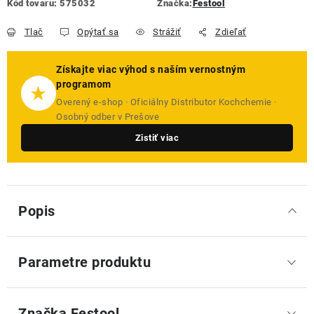
Kód tovaru:
575032
Značka:
Festool
Tlač
Opýtať sa
Strážiť
Zdieľať
Získajte viac výhod s naším vernostným
programom
★
Overený e-shop · Oficiálny Distributor Kochchemie ·
Osobný odber v Prešove
Zistiť viac
Popis
Parametre produktu
Značka
 Festool