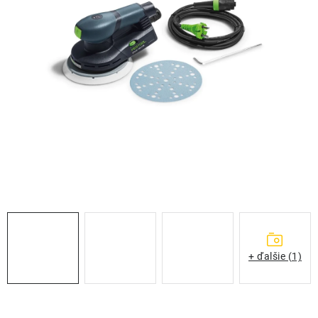
THE FINISHER
DARČEKOVÉ POUKAZY
ČISTENIE A ÚDRŽBA LODÍ
ZNAČKY
info@kcshop.sk
+421 918 725 111
Obchodní zástupcovia
Sledovanie zásielky
Blog
+ ďalšie (1)