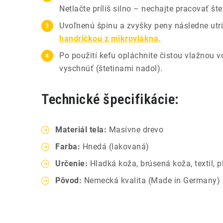
Netlačte príliš silno – nechajte pracovať šte
Uvoľnenú špinu a zvyšky peny následne utr
handričkou z mikrovlákna.
Po použití kefu opláchnite čistou vlažnou v
vyschnúť (štetinami nadol).
Technické špecifikácie:
Materiál tela:
Masívne drevo
Farba:
Hnedá (lakovaná)
Určenie:
Hladká koža, brúsená koža, textil, p
Pôvod:
Nemecká kvalita (Made in Germany)