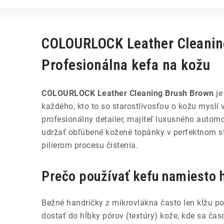
COLOURLOCK Leather Cleanin
Profesionálna kefa na kožu
COLOURLOCK Leather Cleaning Brush Brown
je
každého, kto to so starostlivosťou o kožu myslí 
profesionálny detailer, majiteľ luxusného automo
udržať obľúbené kožené topánky v perfektnom st
pilierom procesu čistenia.
Prečo používať kefu namiesto 
Bežné handričky z mikrovlákna často len kĺžu p
dostať do hĺbky pórov (textúry) kože, kde sa ča