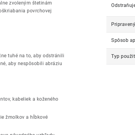
lne zvoleným štetinám
Odstraňuj
poškriabania povrchovej
Pripravený
Spôsob ap
ne tuhé na to, aby odstránili
Typ použit
né, aby nespôsobili abráziu
antov, kabeliek a koženého
ie žmolkov a hĺbkové