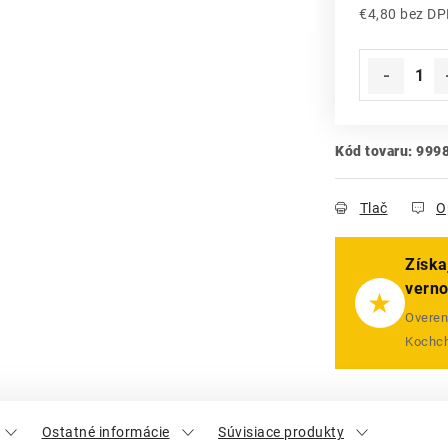
€4,80 bez D
Jednotková
Kód tovaru:
999
Tlač
O
Získa
vern
★
Overený
Kochch
Ostatné informácie
Súvisiace produkty