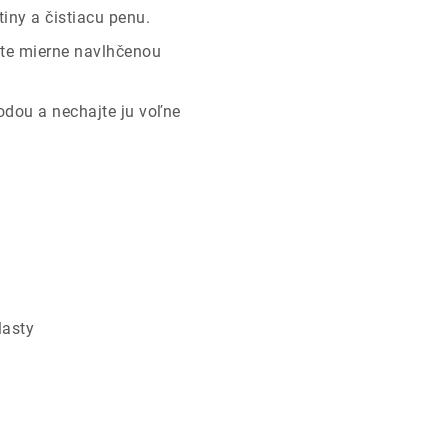
tiny a čistiacu penu.
ite mierne navlhčenou
odou a nechajte ju voľne
lasty