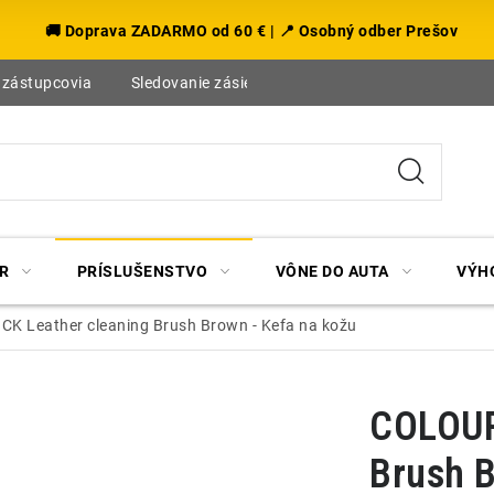
🚚 Doprava ZADARMO od 60 € | 📍 Osobný odber Prešov
 zástupcovia
Sledovanie zásielky
Blog
R
PRÍSLUŠENSTVO
VÔNE DO AUTA
VÝH
 Leather cleaning Brush Brown - Kefa na kožu
COLOUR
Brush B