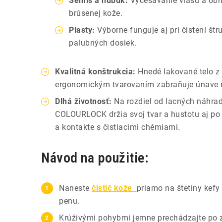
Semiš a nubuk:
Vyčesávanie vlasu a ob
brúsenej kože.
Plasty:
Výborne funguje aj pri čistení št
palubných dosiek.
Kvalitná konštrukcia:
Hnedé lakované telo z
ergonomickým tvarovaním zabraňuje únave ruk
Dlhá životnosť:
Na rozdiel od lacných náhrad 
COLOURLOCK držia svoj tvar a hustotu aj po
a kontakte s čistiacimi chémiami.
Návod na použitie:
Naneste
čistič kože
priamo na štetiny kefy 
penu.
Krúživými pohybmi jemne prechádzajte po 