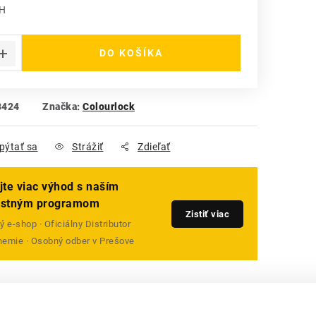
PH
 cena:
DO KOŠÍKA
8424
Značka:
Colourlock
pýtať sa
Strážiť
Zdieľať
jte viac výhod s naším
ostným programom
Zistiť viac
 e-shop · Oficiálny Distributor
emie · Osobný odber v Prešove