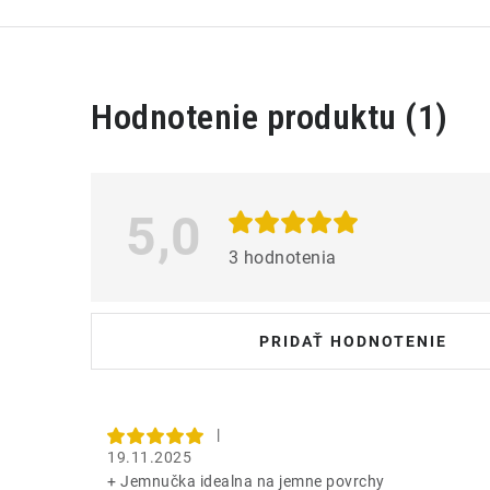
V
Hodnotenie produktu (1)
ý
p
i
5,0
s
3 hodnotenia
h
o
PRIDAŤ HODNOTENIE
d
n
o
|
19.11.2025
t
+ Jemnučka idealna na jemne povrchy