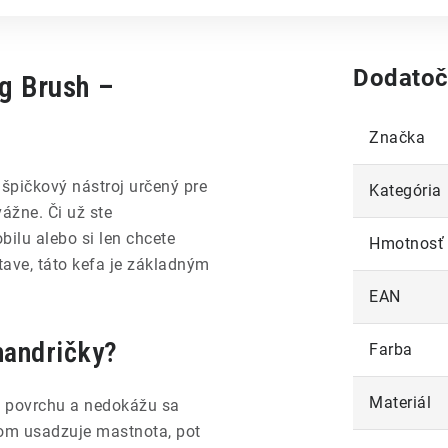
Dodatoč
g Brush –
Značka
 špičkový nástroj určený pre
Kategória
vážne. Či už ste
bilu alebo si len chcete
Hmotnosť
ave, táto kefa je základným
EAN
handričky?
Farba
Materiál
o povrchu a nedokážu sa
som usadzuje mastnota, pot