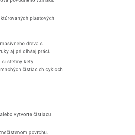
nova pôvodného vzhľadu
ruktúrovaných plastových
 masívneho dreva s
y aj pri dlhšej práci.
si štetiny kefy
 mnohých čistiacich cykloch
alebo vytvorte čistiacu
znečistenom povrchu.