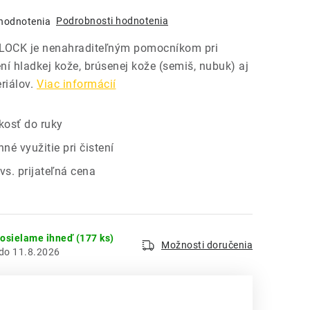
Podrobnosti hodnotenia
hodnotenia
OCK je nenahraditeľným pomocníkom pri
ní hladkej kože, brúsenej kože (semiš, nubuk) aj
riálov.
Viac informácií
kosť do ruky
é využitie pri čistení
vs. prijateľná cena
dosielame ihneď
(177 ks)
Možnosti doručenia
11.8.2026