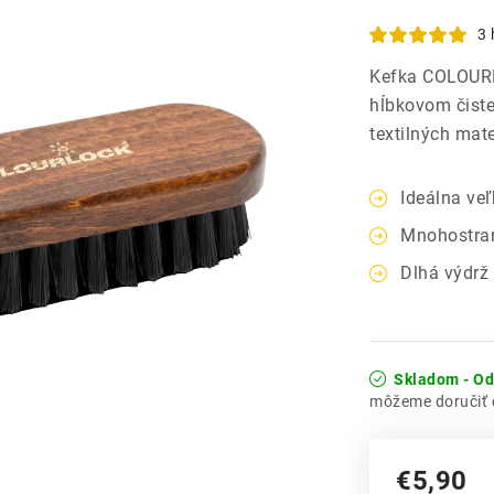
3 
Kefka COLOURL
hĺbkovom čiste
textilných mate
Ideálna veľ
Mnohostrann
Dlhá výdrž 
Skladom - O
€5,90