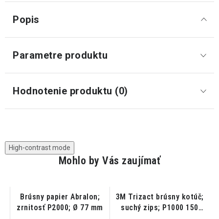
Popis
Parametre produktu
Hodnotenie produktu (0)
High-contrast mode
Mohlo by Vás zaujímať
Brúsny papier Abralon;
3M Trizact brúsny kotúč;
y
zrnitosť P2000; Ø 77 mm
suchý zips; P1000 150
mm