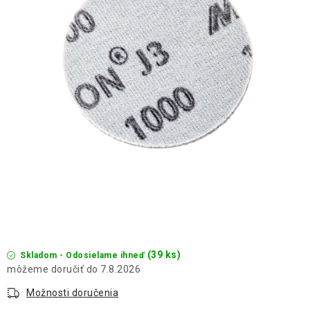
THE FINISHER
DARČEKOVÉ POUKAZY
ČISTENIE A ÚDRŽBA LODÍ
ZNAČKY
info@kcshop.sk
+421 918 725 111
Obchodní zástupcovia
Sledovanie zásielky
Blog
(39 ks)
Skladom - Odosielame ihneď
7.8.2026
Možnosti doručenia