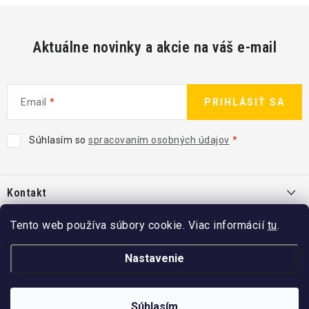
Aktuálne novinky a akcie na váš e-mail
Email
PRIHLÁSIŤ SA
Súhlasím so
spracovaním osobných údajov
Z
á
Kontakt
p
ä
info
@
kcshop.sk
Tento web používa súbory cookie. Viac informácií
tu
.
Kategórie
t
+421 918 725 111
i
Exteriér
Nastavenie
Informácie pre Vás
e
Koch-Chemie SK
Disky a pneu
O nás
Copyright 2026
KCshop.sk
Súhlasím
. Všetky práva vyhradené.
kochchemie_sk
Interiér