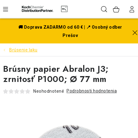
Prejsť
Hľadať
NÁK
na
obsah
KOŠÍ
EXTERIÉR
🚚 Doprava ZADARMO od 60 € | 📍 Osobný odber
Prešov
DISKY A PNEU
Brúsenie laku
INTERIÉR
Brúsny papier Abralon J3;
PRÍSLUŠENSTVO
zrnitosť P1000; Ø 77 mm
VÔNE DO AUTA
Podrobnosti hodnotenia
Neohodnotené
VÝHODNÉ SADY
NOVINKY V SORTIMENTE