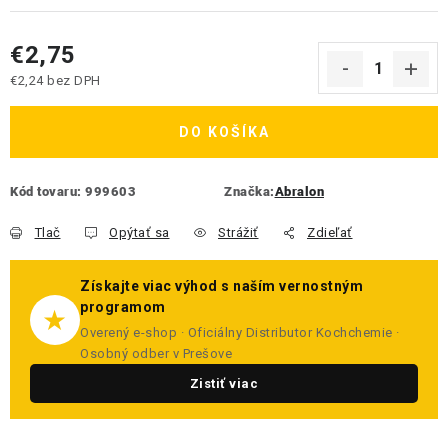
€2,75
€2,24 bez DPH
Jednotková cena:
DO KOŠÍKA
Kód tovaru:
999603
Značka:
Abralon
Tlač
Opýtať sa
Strážiť
Zdieľať
Získajte viac výhod s naším vernostným
programom
★
Overený e-shop · Oficiálny Distributor Kochchemie ·
Osobný odber v Prešove
Zistiť viac