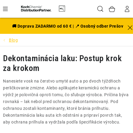
Prejsť
Hľadať
NÁK
na
obsah
KOŠÍ
EXTERIÉR
🚚 Doprava ZADARMO od 60 € | 📍 Osobný odber Prešov
Blog
DISKY A PNEU
Dekontaminácia laku: Postup krok
INTERIÉR
za krokom
PRÍSLUŠENSTVO
Nanesiete vosk na čerstvo umyté auto a po dvoch týždňoch
VÔNE DO AUTA
perličkovanie zmizne. Alebo aplikujete keramickú ochranu a
výdrž je polovičná oproti tomu, čo sľubuje výrobca. Príčina býva
rovnaká – lak nebol pred ochranou dekontaminovaný. Pod
VÝHODNÉ SADY
ochranou zostali kontaminanty, ktoré bránia priľnutiu.
Dekontaminácia laku auta ich odstráni a pripraví povrch tak,
NOVINKY V SORTIMENTE
aby ochrana priľnula a vydržala podľa špecifikácie výrobcu.