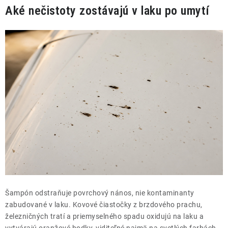
THE FINISHER
Aké nečistoty zostávajú v laku po umytí
DARČEKOVÉ POUKAZY
ČISTENIE A ÚDRŽBA LODÍ
ZNAČKY
info@kcshop.sk
+421 918 725 111
Obchodní zástupcovia
Sledovanie zásielky
Blog
Šampón odstraňuje povrchový nános, nie kontaminanty
zabudované v laku. Kovové čiastočky z brzdového prachu,
železničných tratí a priemyselného spadu oxidujú na laku a