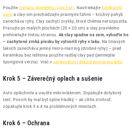
Použite
čistiacu plastelínu (clay bar)
. Nastriekajte
lubrikačný
sprej
a clay-om prechádzajte priamymi ťahmi – krúživý pohyb
zanecháva ryhy. Clay zachytí zvyšky, ktoré chémia nerozpustila.
Pracujte po malých plochách (20 × 20 cm) a clay pravidelne
prehnietajte čistou stranou.
Ak clay spadne na zem, vyhoďte ho
– zachytené zrnká piesku by vytvorili ryhy v laku.
Na tmavých
lakoch zanecháva jemný micro-marring (drobné ryhy) – pred
keramikou bez leštenia použite radšej clay pad (jemnejšia
špongiová verzia). Viac v
sprievodcovi dekontamináciou laku
.
Krok 5 – Záverečný oplach a sušenie
Auto opláchnite a usušte mikrovláknom. Zopakujte dotykový
test. Povrch by mal byť úplne hladký – ak cítite zrnitosť,
zopakujte krok 3 a 4 na problémových miestach.
Krok 6 – Ochrana