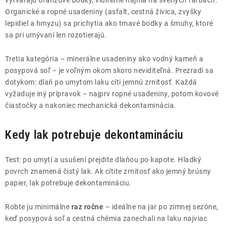
vytvárajú oranžové bodky, viditeľné najmä na svetlých farbách.
Organické a ropné usadeniny (asfalt, cestná živica, zvyšky
lepidiel a hmyzu) sa prichytia ako tmavé bodky a šmuhy, ktoré
sa pri umývaní len rozotierajú.
Tretia kategória – minerálne usadeniny ako vodný kameň a
posypová soľ – je voľným okom skoro neviditeľná. Prezradí sa
dotykom: dlaň po umytom laku cíti jemnú zrnitosť. Každá
vyžaduje iný prípravok – najprv ropné usadeniny, potom kovové
čiastočky a nakoniec mechanická dekontaminácia.
Kedy lak potrebuje dekontamináciu
Test: po umytí a usušení prejdite dlaňou po kapote. Hladký
povrch znamená čistý lak. Ak cítite zrnitosť ako jemný brúsny
papier, lak potrebuje dekontamináciu.
Robte ju minimálne
raz ročne
– ideálne na jar po zimnej sezóne,
keď posypová soľ a cestná chémia zanechali na laku najviac