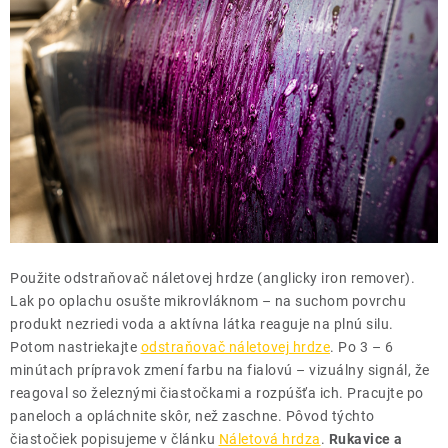
Použite odstraňovač náletovej hrdze (anglicky iron remover).
Lak po oplachu osušte mikrovláknom – na suchom povrchu
produkt nezriedi voda a aktívna látka reaguje na plnú silu.
Potom nastriekajte
odstraňovač náletovej hrdze
. Po 3 – 6
minútach prípravok zmení farbu na fialovú – vizuálny signál, že
reagoval so železnými čiastočkami a rozpúšťa ich. Pracujte po
paneloch a opláchnite skôr, než zaschne. Pôvod týchto
čiastočiek popisujeme v článku
Náletová hrdza
.
Rukavice a