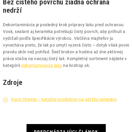
Bez čistého povrchu žiadna ochrana
nedrží
Dekontaminácia je posledný krok prípravy laku pred ochranou.
Vosk, sealant aj keramika potrebujú čistý povrch, aby priľnuli a
vydržali podľa špecifikácie výrobcu. Väčšina majiteľov ju
vynecháva preto, že lak po umytí vyzerá čisto – dotyk však povie
pravdu skôr než pohľad. Šesť krokov a hodina až dve aktívnej
práce stačia na naozaj čistý lak. Kompletný sortiment nájdete v
kategórii
dekontaminácia laku
na kcshop.sk.
Zdroje
Koch Chemie – katalóg produktov na údržbu exteriéru
PREDCHÁDZAJÚCI ČLÁNOK