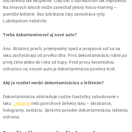
bezfarebný lak bezpečné. Clay bar s lubrikantom lak nepoškodí.
Na tmavých lakoch môže zanechať jemný micro-marring –
pomôže leštenie. Bez lubrikácie clay zanecháva ryhy.
Lubrikantom nešetrite.
Treba dekontaminovať aj nové auto?
Áno. Brzdový prach, priemyselný spad a posypová soľ sa na
laku zachytávajú od prvého dňa. Prvú dekontamináciu robte po
prvej zime alebo do roka od kúpy. Pred prvou keramickou
ochranou na novom aute je dekontaminácia povinný krok.
Aký je rozdiel medzi dekontamináciou a leštením?
Dekontaminácia odstraňuje cudzie čiastočky zabudované v
laku.
Leštenie
rieši povrchové defekty laku – škrabance,
hologramy, oxidáciu. Správne poradie: dekontaminácia, leštenie,
ochrana.