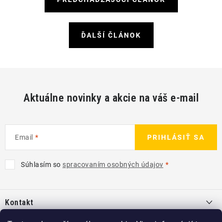
ĎALŠÍ ČLÁNOK
Aktuálne novinky a akcie na váš e-mail
Email
PRIHLÁSIŤ SA
Súhlasím so
spracovaním osobných údajov
Z
á
Kontakt
p
ä
info
@
kcshop.sk