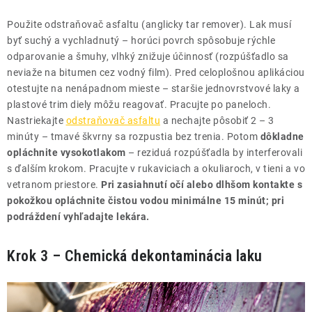
Použite odstraňovač asfaltu (anglicky tar remover). Lak musí
byť suchý a vychladnutý – horúci povrch spôsobuje rýchle
odparovanie a šmuhy, vlhký znižuje účinnosť (rozpúšťadlo sa
neviaže na bitumen cez vodný film). Pred celoplošnou aplikáciou
otestujte na nenápadnom mieste – staršie jednovrstvové laky a
plastové trim diely môžu reagovať. Pracujte po paneloch.
Nastriekajte
odstraňovač asfaltu
a nechajte pôsobiť 2 – 3
minúty – tmavé škvrny sa rozpustia bez trenia. Potom
dôkladne
opláchnite vysokotlakom
– reziduá rozpúšťadla by interferovali
s ďalším krokom. Pracujte v rukaviciach a okuliaroch, v tieni a vo
vetranom priestore.
Pri zasiahnutí očí alebo dlhšom kontakte s
pokožkou opláchnite čistou vodou minimálne 15 minút; pri
podráždení vyhľadajte lekára.
Krok 3 – Chemická dekontaminácia laku