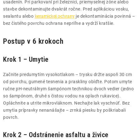
usadenín. Pri parkovaní pri železnici, priemyselnej zóne alebo
stavbe dekontaminujte dvakrát ročne. Pred aplikáciou vosku,
sealantu alebo
keramickej ochrany
je dekontaminácia povinná –
bez čistého povrchu ochrana nepriľne a vydrží kratšie.
Postup v 6 krokoch
Krok 1 – Umytie
Začnite predumytím vysokotlakom – trysku držte aspoň 30 cm
od povrchu, gumené tesnenia a praskliny obíďte. Potom umyte
ručne pH-neutrálnym šampónom technikou dvoch vedier (jedno
so šampónom, druhé s čistou vodou na oplach rukavice).
Opláchnite a utrite mikrovláknom. Nechajte lak vyschnúť. Bez
umytia prípravky nenanášajte – zrnká piesku by poškriabali
povrch.
Krok 2 – Odstránenie asfaltu a živice