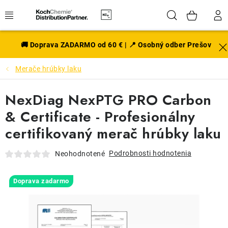
Prejsť
Hľadať
NÁK
na
obsah
KOŠÍ
EXTERIÉR
🚚 Doprava ZADARMO od 60 € | 📍 Osobný odber Prešov
Merače hrúbky laku
DISKY A PNEU
NexDiag NexPTG PRO Carbon
INTERIÉR
& Certificate - Profesionálny
PRÍSLUŠENSTVO
certifikovaný merač hrúbky laku
VÔNE DO AUTA
Podrobnosti hodnotenia
Neohodnotené
VÝHODNÉ SADY
Doprava zadarmo
NOVINKY V SORTIMENTE