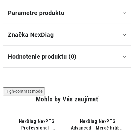
Parametre produktu
Značka
 NexDiag
Hodnotenie produktu (0)
High-contrast mode
Mohlo by Vás zaujímať
NexDiag NexPTG
NexDiag NexPTG
x
Professional -
Advanced - Merač hrúbky