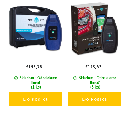
č
Profesionálny merač
laku
hrúbky laku
€198,75
€123,62
Skladom - Odosielame
Skladom - Odosielame
ihneď
ihneď
(1 ks)
(5 ks)
Do košíka
Do košíka