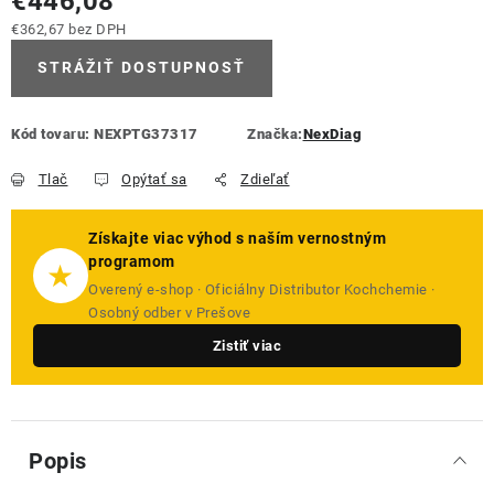
€446,08
€362,67 bez DPH
Jednotková cena:
STRÁŽIŤ DOSTUPNOSŤ
Kód tovaru:
NEXPTG37317
Značka:
NexDiag
Tlač
Opýtať sa
Zdieľať
Získajte viac výhod s naším vernostným
programom
★
Overený e-shop · Oficiálny Distributor Kochchemie ·
Osobný odber v Prešove
Zistiť viac
Popis