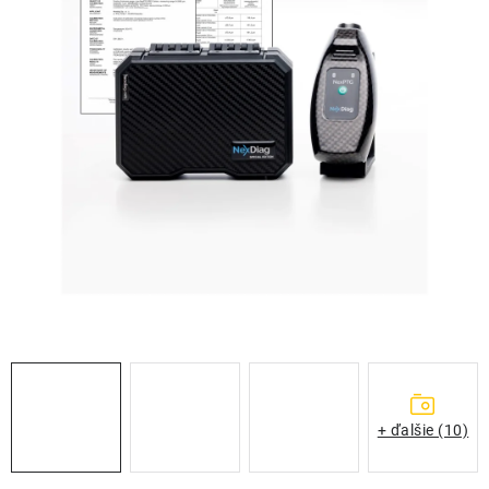
THE FINISHER
DARČEKOVÉ POUKAZY
ČISTENIE A ÚDRŽBA LODÍ
ZNAČKY
info@kcshop.sk
+421 918 725 111
Obchodní zástupcovia
Sledovanie zásielky
Blog
+ ďalšie (10)