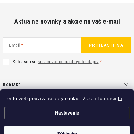
Aktuálne novinky a akcie na váš e-mail
Email
PRIHLÁSIŤ SA
Súhlasím so
spracovaním osobných údajov
Z
á
Kontakt
p
ä
info
@
kcshop.sk
Tento web používa súbory cookie. Viac informácií
tu
.
Kategórie
t
+421 918 725 111
i
Exteriér
Nastavenie
Informácie pre Vás
e
Koch-Chemie SK
Disky a pneu
O nás
Copyright 2026
KCshop.sk
Súhlasím
. Všetky práva vyhradené.