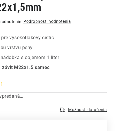
22x1,5mm
Podrobnosti hodnotenia
hodnotenie
pre vysokotlakový čistič
ubú vrstvu peny
 nádobka s objemom 1 liter
a závit M22x1.5 samec
í
vypredaná…
Možnosti doručenia