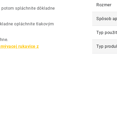
Rozmer
a potom spláchnite dôkladne
Spôsob ap
ôkladne opláchnite tlakovým
Typ použit
hne.
umývacej rukavice z
Typ produ