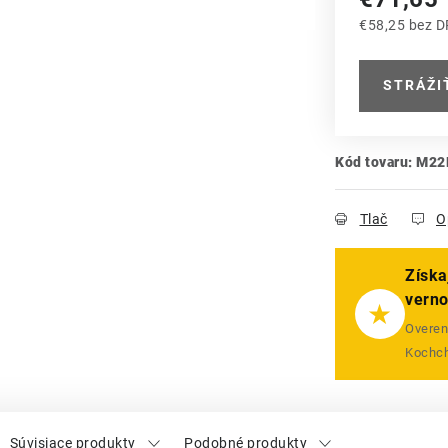
€58,25 bez 
Jednotková
STRÁŽI
Kód tovaru:
M22
Tlač
O
Získa
vern
★
Overený
Kochch
Súvisiace produkty
Podobné produkty