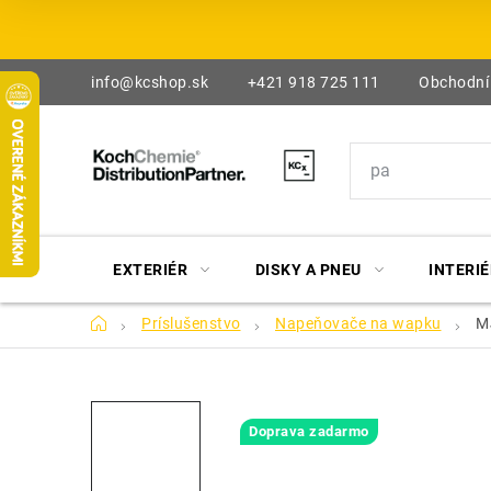
Prejsť
na
obsah
info@kcshop.sk
+421 918 725 111
Obchodní
EXTERIÉR
DISKY A PNEU
INTERIÉ
Domov
Príslušenstvo
Napeňovače na wapku
M
Doprava zadarmo