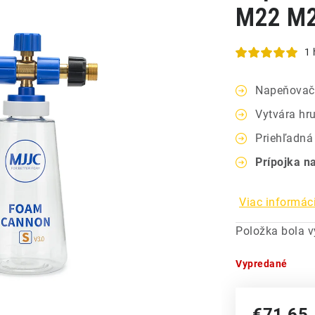
M22 M
1 
Napeňovač 
Vytvára hr
Priehľadná
Prípojka n
Viac informáci
Položka bola 
Vypredané
€71,65