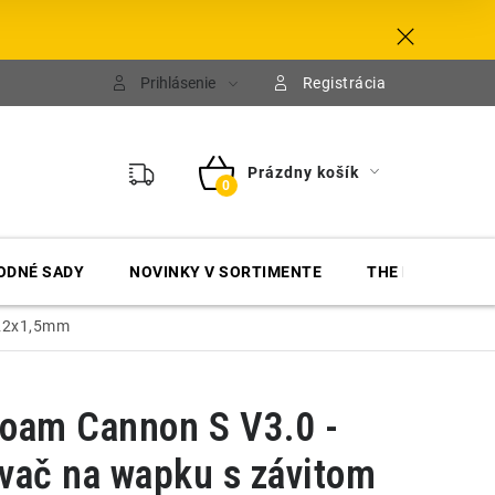
Prihlásenie
Registrácia
Prázdny košík
NÁKUPNÝ
KOŠÍK
ODNÉ SADY
NOVINKY V SORTIMENTE
THE FINISHER
M22x1,5mm
oam Cannon S V3.0 -
vač na wapku s závitom