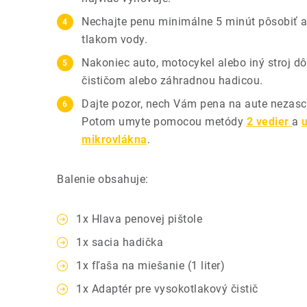
Nechajte penu minimálne 5 minút pôsobiť 
tlakom vody.
Nakoniec auto, motocykel alebo iný stroj d
čističom alebo záhradnou hadicou.
Dajte pozor, nech Vám pena na aute nezasc
Potom umyte pomocou metódy
2 vedier
a
mikrovlákna
.
Balenie obsahuje:
1x Hlava penovej pištole
1x sacia hadička
1x fľaša na miešanie (1 liter)
1x Adaptér pre vysokotlakový čistič