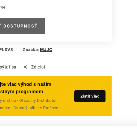
DPH
 cena:
Ť DOSTUPNOSŤ
FLSV3
Značka:
MJJC
pýtať sa
Zdieľať
jte viac výhod s naším
ostným programom
Zistiť viac
 e-shop · Oficiálny Distributor
emie · Osobný odber v Prešove