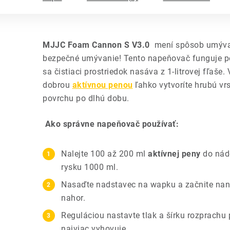
MJJC Foam Cannon S V3.0
mení spôsob umývan
bezpečné umývanie! Tento napeňovač funguje po
sa čistiaci prostriedok nasáva z 1-litrovej fľaše.
dobrou
aktívnou penou
ľahko vytvoríte hrubú vr
povrchu po dlhú dobu.
Ako správne napeňovač používať:
Nalejte 100 až 200 ml
aktívnej peny
do nád
rysku 1000 ml.
Nasaďte nadstavec na wapku a začnite n
nahor.
Reguláciou nastavte tlak a šírku rozprachu
najviac vyhovuje.