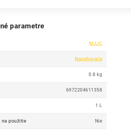
né parametre
MJJC
Napeňovače
0.8 kg
6972204611358
1 L
 na použitie
Nie