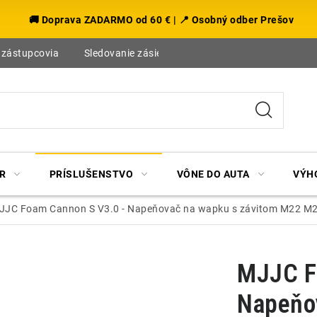
🚚 Doprava ZADARMO od 60 € | 📍 Osobný odber Prešov
 zástupcovia
Sledovanie zásielky
Blog
R
PRÍSLUŠENSTVO
VÔNE DO AUTA
VÝH
JJC Foam Cannon S V3.0 - Napeňovač na wapku s závitom M22 
MJJC F
Napeňo