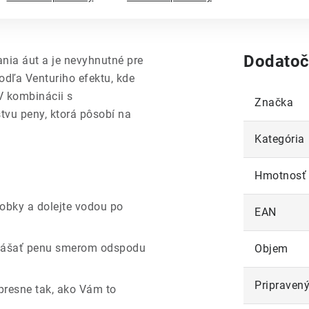
Dodatoč
ia áut a je nevyhnutné pre
dľa Venturiho efektu, kde
 V kombinácii s
Značka
stvu peny, ktorá pôsobí na
Kategória
Hmotnosť
obky a dolejte vodou po
EAN
anášať penu smerom odspodu
Objem
Pripravený
 presne tak, ako Vám to