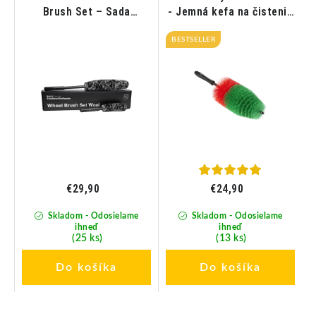
-
Brush Set – Sada
- Jemná kefa na čistenie
vlnených kief na čistenie
diskov
diskov 2ks
BESTSELLER
€29,90
€24,90
Skladom - Odosielame
Skladom - Odosielame
ihneď
ihneď
(25 ks)
(13 ks)
Do košíka
Do košíka