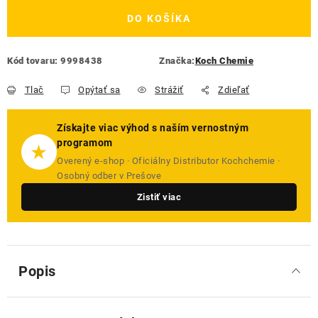
DO KOŠÍKA
Kód tovaru:
9998438
Značka:
Koch Chemie
Tlač
Opýtať sa
Strážiť
Zdieľať
Získajte viac výhod s naším vernostným
programom
★
Overený e-shop · Oficiálny Distributor Kochchemie ·
Osobný odber v Prešove
Zistiť viac
Popis