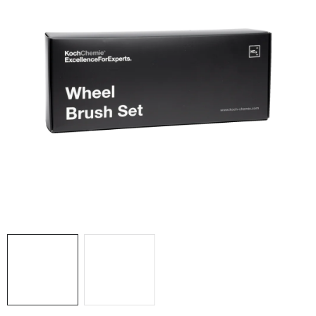
THE FINISHER
DARČEKOVÉ POUKAZY
ČISTENIE A ÚDRŽBA LODÍ
ZNAČKY
info@kcshop.sk
+421 918 725 111
Obchodní zástupcovia
Sledovanie zásielky
Blog