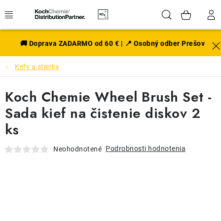
Prejsť
Hľadať
NÁK
na
obsah
KOŠÍ
EXTERIÉR
🚚 Doprava ZADARMO od 60 € | 📍 Osobný odber Prešov
Kefy a stierky
DISKY A PNEU
Koch Chemie Wheel Brush Set -
INTERIÉR
Sada kief na čistenie diskov 2
PRÍSLUŠENSTVO
ks
VÔNE DO AUTA
Podrobnosti hodnotenia
Neohodnotené
VÝHODNÉ SADY
NOVINKY V SORTIMENTE