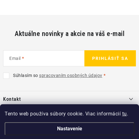
Aktuálne novinky a akcie na váš e-mail
Email
PRIHLÁSIŤ SA
Súhlasím so
spracovaním osobných údajov
Z
á
Kontakt
p
ä
info
@
kcshop.sk
Tento web používa súbory cookie. Viac informácií
tu
.
Kategórie
t
+421 918 725 111
i
Exteriér
Nastavenie
Informácie pre Vás
e
Koch-Chemie SK
Disky a pneu