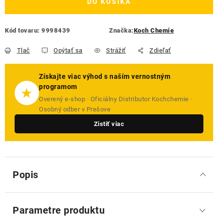
DO KOŠÍKA
Kód tovaru:
9998439
Značka:
Koch Chemie
Tlač
Opýtať sa
Strážiť
Zdieľať
Získajte viac výhod s naším vernostným
programom
★
Overený e-shop · Oficiálny Distributor Kochchemie ·
Osobný odber v Prešove
Zistiť viac
Popis
Parametre produktu