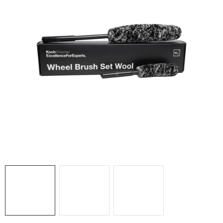
THE FINISHER
DARČEKOVÉ POUKAZY
ČISTENIE A ÚDRŽBA LODÍ
ZNAČKY
info@kcshop.sk
+421 918 725 111
Obchodní zástupcovia
Sledovanie zásielky
Blog