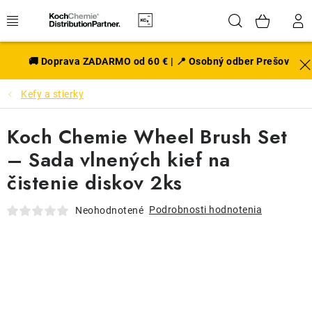
Prejsť
Hľadať
NÁK
na
obsah
KOŠÍ
EXTERIÉR
🚚 Doprava ZADARMO od 60 € | 📍 Osobný odber Prešov
Kefy a stierky
DISKY A PNEU
Koch Chemie Wheel Brush Set
INTERIÉR
– Sada vlnených kief na
PRÍSLUŠENSTVO
čistenie diskov 2ks
VÔNE DO AUTA
Podrobnosti hodnotenia
Neohodnotené
VÝHODNÉ SADY
NOVINKY V SORTIMENTE