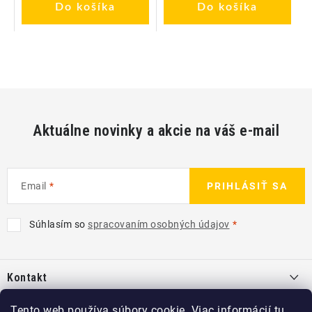
Do košíka
Do košíka
Aktuálne novinky a akcie na váš e-mail
Email
PRIHLÁSIŤ SA
Súhlasím so
spracovaním osobných údajov
Z
á
Kontakt
p
ä
info
@
kcshop.sk
Tento web používa súbory cookie. Viac informácií
tu
.