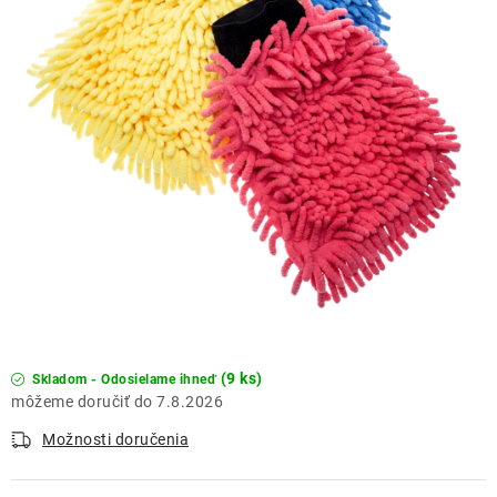
THE FINISHER
DARČEKOVÉ POUKAZY
ČISTENIE A ÚDRŽBA LODÍ
ZNAČKY
info@kcshop.sk
+421 918 725 111
Obchodní zástupcovia
Sledovanie zásielky
Blog
(9 ks)
Skladom - Odosielame ihneď
7.8.2026
Možnosti doručenia