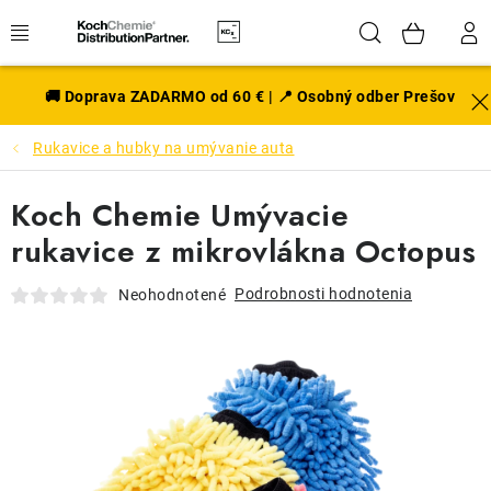
Prejsť
Hľadať
NÁK
na
obsah
KOŠÍ
EXTERIÉR
🚚 Doprava ZADARMO od 60 € | 📍 Osobný odber Prešov
Rukavice a hubky na umývanie auta
DISKY A PNEU
Koch Chemie Umývacie
INTERIÉR
rukavice z mikrovlákna Octopus
PRÍSLUŠENSTVO
Podrobnosti hodnotenia
Neohodnotené
VÔNE DO AUTA
VÝHODNÉ SADY
NOVINKY V SORTIMENTE