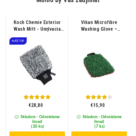
Koch Chemie Exterior
Vikan Microfibre
Wash Mitt - Umývacia
Washing Glove –
rukavica z mikrovlákna
Umývacia rukavica z
NÁŠ TIP
mikrovlákna 300 x 230
mm
€28,80
€15,90
Skladom - Odosielame
Skladom - Odosielame
ihneď
ihneď
(30 ks)
(7 ks)