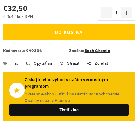
€32,50
€26,42 bez DPH
Jednotková cena:
DO KOŠÍKA
Kód tovaru:
999336
Značka:
Koch Chemie
Tlač
Opýtať sa
Strážiť
Zdieľať
Získajte viac výhod s naším vernostným
programom
★
Overený e-shop · Oficiálny Distributor Kochchemie ·
Osobný odber v Prešove
Zistiť viac