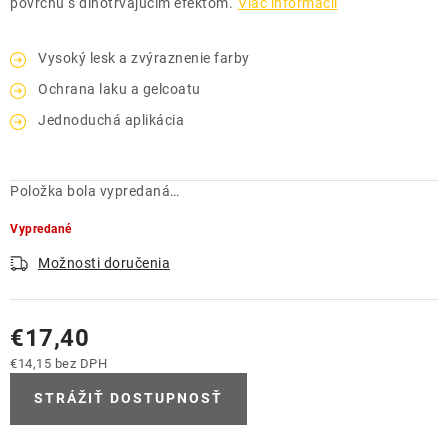
povrchu s dlhotrvajúcim efektom.
Viac informácií
Vysoký lesk a zvýraznenie farby
Ochrana laku a gelcoatu
Jednoduchá aplikácia
Položka bola vypredaná…
Vypredané
Možnosti doručenia
€17,40
€14,15 bez DPH
Jednotková cena:
STRÁŽIŤ DOSTUPNOSŤ