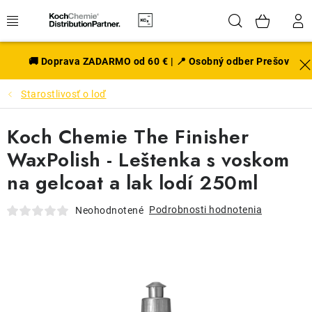
Prejsť
Hľadať
NÁK
na
obsah
KOŠÍ
EXTERIÉR
🚚 Doprava ZADARMO od 60 € | 📍 Osobný odber Prešov
Starostlivosť o loď
DISKY A PNEU
Koch Chemie The Finisher
INTERIÉR
WaxPolish - Leštenka s voskom
PRÍSLUŠENSTVO
na gelcoat a lak lodí 250ml
VÔNE DO AUTA
Podrobnosti hodnotenia
Neohodnotené
VÝHODNÉ SADY
NOVINKY V SORTIMENTE