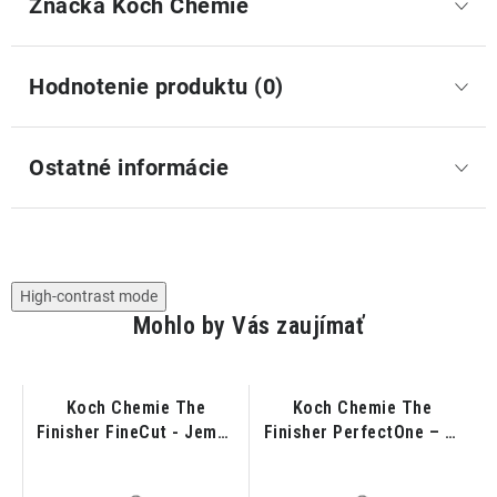
Značka
 Koch Chemie
Hodnotenie produktu (0)
Ostatné informácie
High-contrast mode
Mohlo by Vás zaujímať
Koch Chemie The
Koch Chemie The
a
Finisher FineCut - Jemná
Finisher PerfectOne – 1-
brúsna pasta na gelcoat
Korková leštiaca pasta
a lak lodí 250ml
na gelcoat a lak lodí