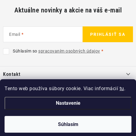
Aktuálne novinky a akcie na váš e-mail
Email
PRIHLÁSIŤ SA
Súhlasím so
spracovaním osobných údajov
Z
á
Kontakt
p
ä
info
@
kcshop.sk
Tento web používa súbory cookie. Viac informácií
tu
.
Kategórie
t
+421 918 725 111
i
Exteriér
Nastavenie
Informácie pre Vás
e
Koch-Chemie SK
Disky a pneu
O nás
Copyright 2026
KCshop.sk
Súhlasím
. Všetky práva vyhradené.
kochchemie_sk
Interiér
Predajcovia Koch Chemie
Vytvoril Shoptet
a
Adatelier