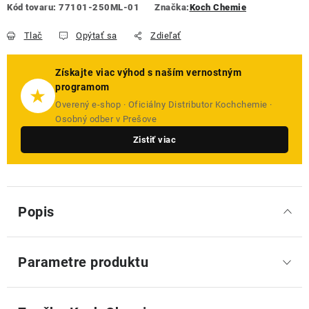
Kód tovaru:
77101-250ML-01
Značka:
Koch Chemie
Tlač
Opýtať sa
Zdieľať
Získajte viac výhod s naším vernostným
programom
★
Overený e-shop · Oficiálny Distributor Kochchemie ·
Osobný odber v Prešove
Zistiť viac
Popis
Parametre produktu