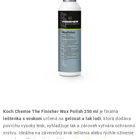
THE FINISHER
DARČEKOVÉ POUKAZY
ČISTENIE A ÚDRŽBA LODÍ
ZNAČKY
info@kcshop.sk
+421 918 725 111
Obchodní zástupcovia
Sledovanie zásielky
Blog
Koch Chemie The Finisher Wax Polish 250 ml
je finálna
leštenka s voskom
určená na
gelcoat a lak lodí
, ktorá dodáva
povrchu vysoký lesk, vyhladzuje lak a zároveň vytvára ochrannú
vrstvu. Ideálna na záverečný krok leštenia alebo rýchle oživenie