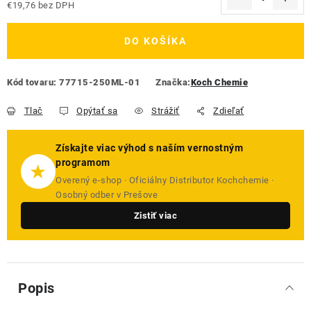
€19,76 bez DPH
Jednotková cena:
DO KOŠÍKA
Kód tovaru:
77715-250ML-01
Značka:
Koch Chemie
Tlač
Opýtať sa
Strážiť
Zdieľať
Získajte viac výhod s naším vernostným
programom
★
Overený e-shop · Oficiálny Distributor Kochchemie ·
Osobný odber v Prešove
Zistiť viac
Popis