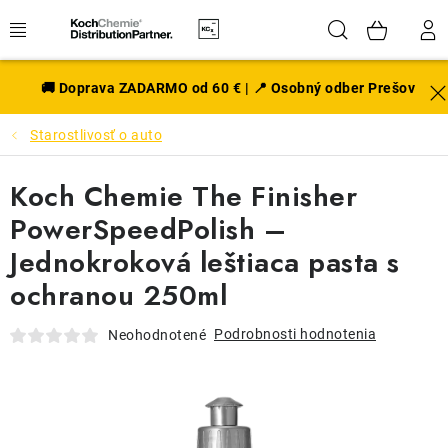
Prejsť
Hľadať
NÁK
na
obsah
KOŠÍ
EXTERIÉR
🚚 Doprava ZADARMO od 60 € | 📍 Osobný odber Prešov
Starostlivosť o auto
DISKY A PNEU
Koch Chemie The Finisher
INTERIÉR
PowerSpeedPolish –
PRÍSLUŠENSTVO
Jednokroková leštiaca pasta s
ochranou 250ml
VÔNE DO AUTA
Podrobnosti hodnotenia
Neohodnotené
VÝHODNÉ SADY
NOVINKY V SORTIMENTE