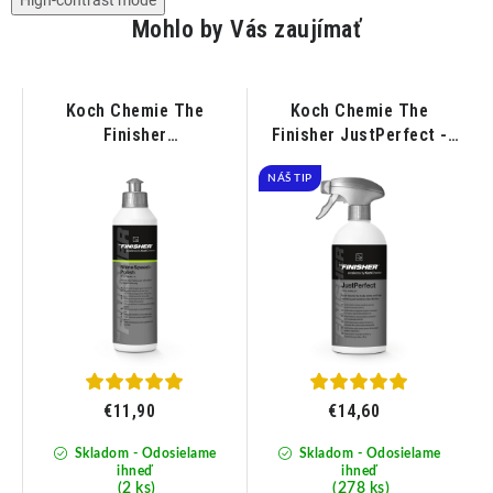
High-contrast mode
Mohlo by Vás zaujímať
Koch Chemie The
Koch Chemie The
pH
Finisher
Finisher JustPerfect -
Fin
a
ShineSpeedPolish –
Rýchly detailer 500ml
Leštenka s voskom
NÁŠ TIP
250ml
€11,90
€14,60
Skladom - Odosielame
Skladom - Odosielame
ihneď
ihneď
(2 ks)
(278 ks)