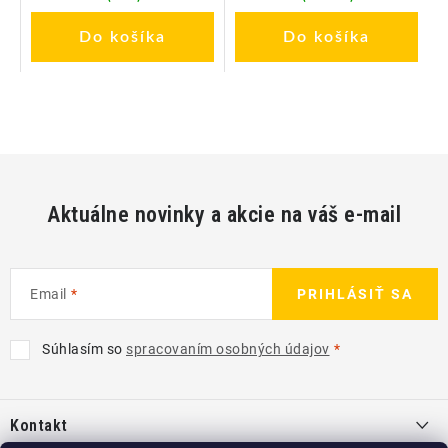
Do košíka
Do košíka
Aktuálne novinky a akcie na váš e-mail
Email
PRIHLÁSIŤ SA
Súhlasím so
spracovaním osobných údajov
Z
á
Kontakt
p