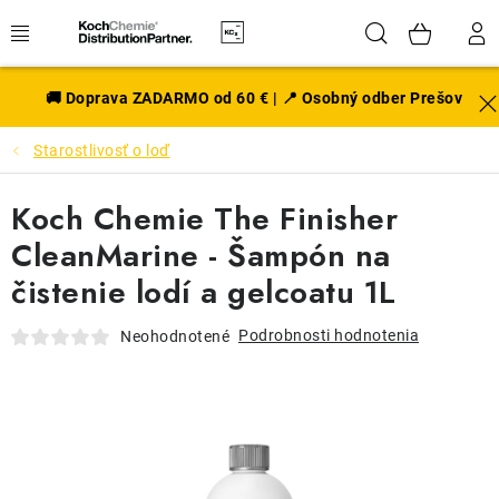
Prejsť
Hľadať
NÁK
na
obsah
KOŠÍ
EXTERIÉR
🚚 Doprava ZADARMO od 60 € | 📍 Osobný odber Prešov
Starostlivosť o loď
DISKY A PNEU
Koch Chemie The Finisher
INTERIÉR
CleanMarine - Šampón na
PRÍSLUŠENSTVO
čistenie lodí a gelcoatu 1L
VÔNE DO AUTA
Podrobnosti hodnotenia
Neohodnotené
VÝHODNÉ SADY
NOVINKY V SORTIMENTE