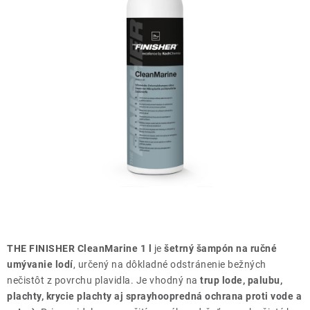
THE FINISHER
DARČEKOVÉ POUKAZY
ČISTENIE A ÚDRŽBA LODÍ
ZNAČKY
info@kcshop.sk
+421 918 725 111
Obchodní zástupcovia
Sledovanie zásielky
Blog
THE FINISHER CleanMarine 1 l
je
šetrný šampón na ručné
umývanie lodí
, určený na dôkladné odstránenie bežných
nečistôt z povrchu plavidla. Je vhodný na
trup lode, palubu,
plachty, krycie plachty aj sprayhoopredná ochrana proti vode a