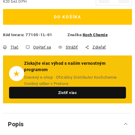
€20 bez DPH
Jednotková cena:
DO KOŠÍKA
Kód tovaru:
77105-1L-01
Značka:
Koch Chemie
Tlač
Opýtať sa
Strážiť
Zdieľať
Získajte viac výhod s naším vernostným
programom
★
Overený e-shop · Oficiálny Distributor Kochchemie ·
Osobný odber v Prešove
Zistiť viac
Popis