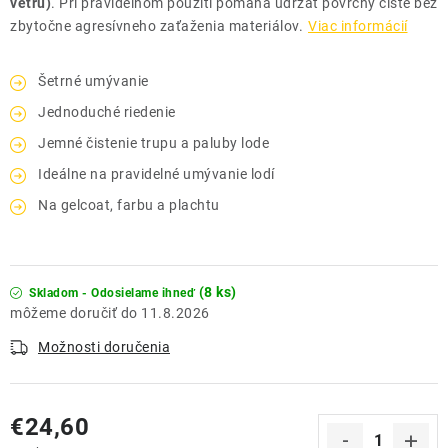
vetru)
. Pri pravidelnom použití pomáha udržať povrchy čisté bez
zbytočne agresívneho zaťaženia materiálov.
Viac informácií
Šetrné umývanie
Jednoduché riedenie
Jemné čistenie trupu a paluby lode
Ideálne na pravidelné umývanie lodí
Na gelcoat, farbu a plachtu
(8 ks)
Skladom - Odosielame ihneď
11.8.2026
Možnosti doručenia
€24,60