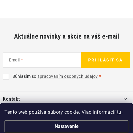
Aktuálne novinky a akcie na váš e-mail
Email
PRIHLÁSIŤ SA
Súhlasím so
spracovaním osobných údajov
Z
á
Kontakt
p
ä
info
@
kcshop.sk
Tento web používa súbory cookie. Viac informácií
tu
.
Kategórie
t
+421 918 725 111
i
Exteriér
Nastavenie
Informácie pre Vás