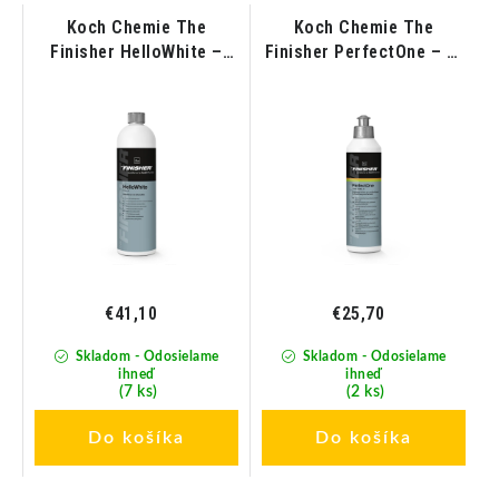
Koch Chemie The
Koch Chemie The
á
Finisher HelloWhite –
Finisher PerfectOne – 1-
Silný čistič gelcoatu a
Korková leštiaca pasta
laku 1L
na gelcoat a lak lodí
250ml
€41,10
€25,70
Skladom - Odosielame
Skladom - Odosielame
ihneď
ihneď
(7 ks)
(2 ks)
Do košíka
Do košíka