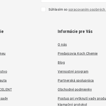
Súhlasím so
spracovaním osobných 
ie
Informácie pre Vás
O nás
pneu
Predajcovia Koch Chemie
Blog
nstvo
Vernostný program
auta
Partnerská spolupráca
CELENT
Obchodné podmienky
 sady
Postup pri vytknutí vady prod
klamačný protokol