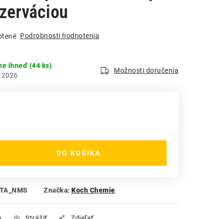
zerváciou
Podrobnosti hodnotenia
otené
me ihneď
(44 ks)
Možnosti doručenia
.2026
DO KOŠÍKA
ETA_NMS
Značka:
Koch Chemie
a
Strážiť
Zdieľať