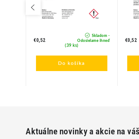
Skladom -
Skladom -
€0,52
€0,52
lame ihneď
Odosielame ihneď
(39 ks)
Do košíka
Aktuálne novinky a akcie na vá