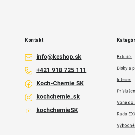
Z
á
Kontakt
Kategór
p
ä
info
@
kcshop.sk
Exteriér
t
Disky a 
+421 918 725 111
i
Interiér
Koch-Chemie SK
e
Prísluše
kochchemie_sk
Vône do 
kochchemieSK
Rada EX
Výhodné