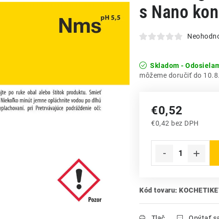
s Nano kon
Neohodn
Skladom - Odosiela
10.8
€0,52
€0,42 bez DPH
Jednotková cena:
Kód tovaru:
KOCHETIK
Tlač
Opýtať s