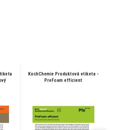
tiketa
KochChemie Produktová etiketa -
Koch C
ový
PreFoam efficient
- Tee