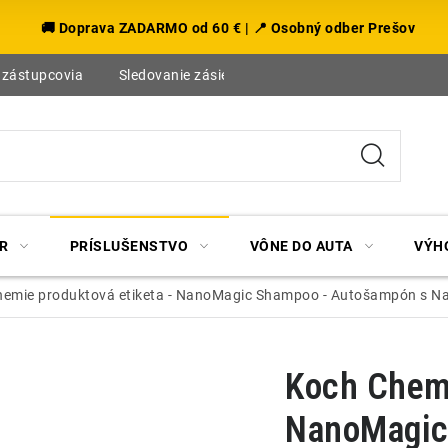
🚚 Doprava ZADARMO od 60 € | 📍 Osobný odber Prešov
 zástupcovia
Sledovanie zásielky
Blog
R
PRÍSLUŠENSTVO
VÔNE DO AUTA
VÝH
emie produktová etiketa - NanoMagic Shampoo - Autošampón s N
Koch Chemi
NanoMagic