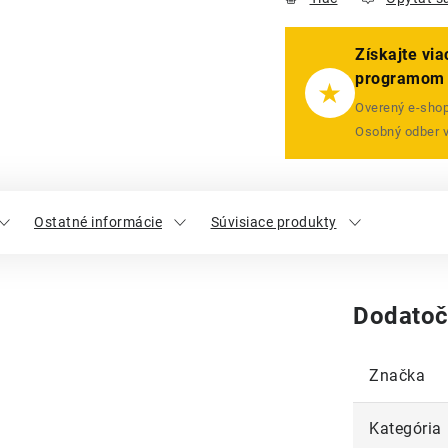
Získajte vi
programom
★
Overený e-shop 
Osobný odber 
Ostatné informácie
Súvisiace produkty
Dodatoč
Značka
Kategória