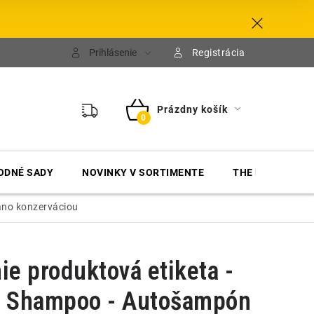
Prihlásenie
Registrácia
Prázdny košík
NÁKUPNÝ
KOŠÍK
ODNÉ SADY
NOVINKY V SORTIMENTE
THE FINISHER
ano konzerváciou
e produktová etiketa -
 Shampoo - Autošampón