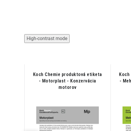
High-contrast mode
etiketa
Koch Chemie produktová etiketa
Koch 
ývač;
- Motorplast - Konzervácia
- Meh
u
motorov