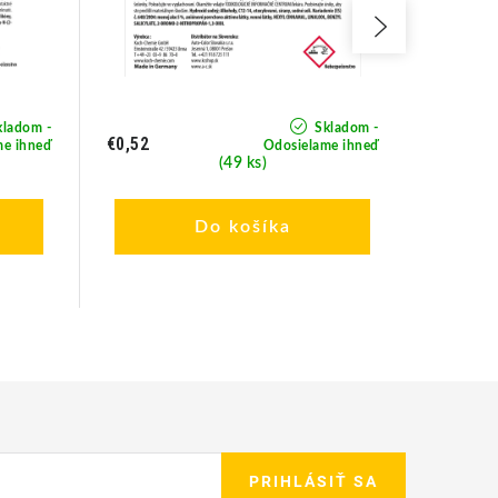
ladom -
Skladom -
€0,52
€0,52
me ihneď
Odosielame ihneď
(49 ks)
Do košíka
PRIHLÁSIŤ SA