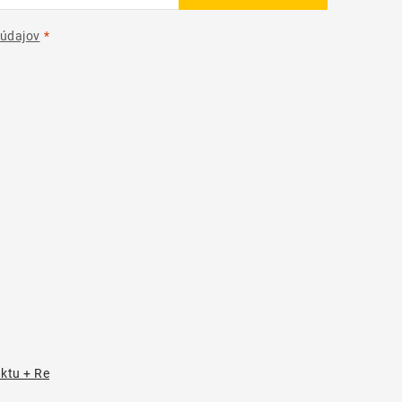
údajov
uktu + Re