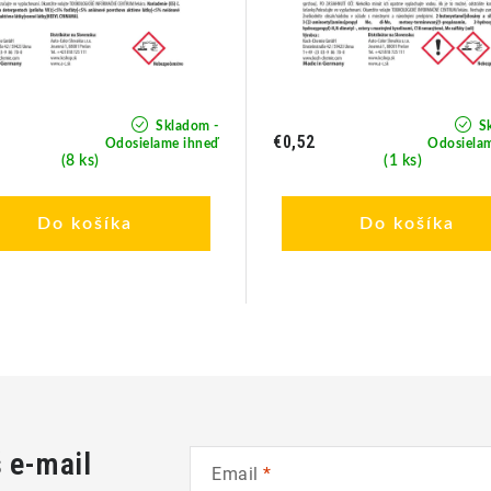
Skladom -
Sk
€0,52
Odosielame ihneď
Odosiela
(8 ks)
(1 ks)
Do košíka
Do košíka
š e-mail
Email