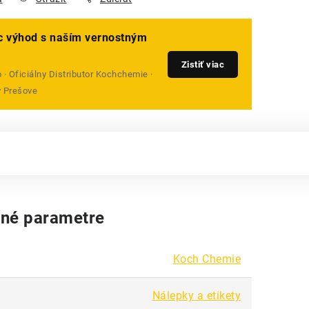
ac výhod s naším vernostným
Zistiť viac
· Oficiálny Distributor Kochchemie ·
v Prešove
né parametre
Koch Chemie
Nálepky a etikety