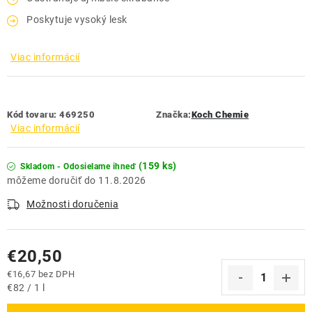
Poskytuje vysoký lesk
Viac informácií
Kód tovaru:
469250
Značka:
Koch Chemie
Viac informácií
(159 ks)
Skladom - Odosielame ihneď
11.8.2026
Možnosti doručenia
€20,50
€16,67 bez DPH
Jednotková cena:
€82 / 1 l