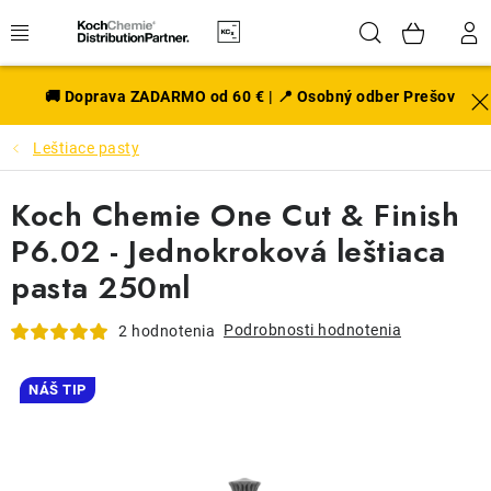
Prejsť
Hľadať
NÁK
na
obsah
KOŠÍ
EXTERIÉR
🚚 Doprava ZADARMO od 60 € | 📍 Osobný odber Prešov
Leštiace pasty
DISKY A PNEU
Koch Chemie One Cut & Finish
INTERIÉR
P6.02 - Jednokroková leštiaca
PRÍSLUŠENSTVO
pasta 250ml
VÔNE DO AUTA
Podrobnosti hodnotenia
2 hodnotenia
VÝHODNÉ SADY
NÁŠ TIP
NOVINKY V SORTIMENTE