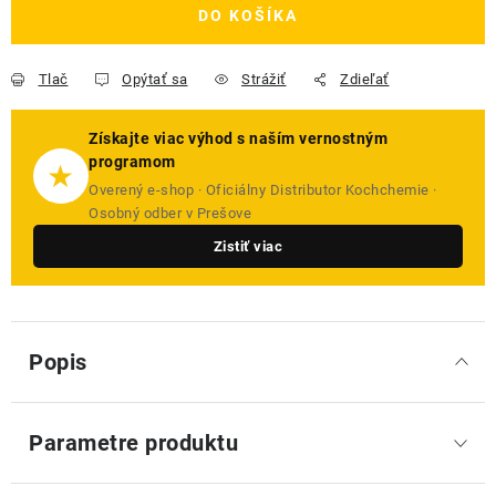
DO KOŠÍKA
Tlač
Opýtať sa
Strážiť
Zdieľať
Získajte viac výhod s naším vernostným
programom
★
Overený e-shop · Oficiálny Distributor Kochchemie ·
Osobný odber v Prešove
Zistiť viac
Popis
Parametre produktu