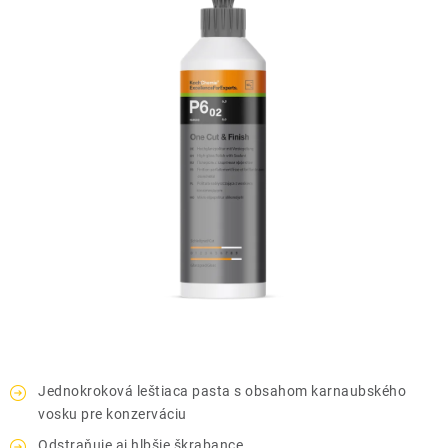
THE FINISHER
DARČEKOVÉ POUKAZY
ČISTENIE A ÚDRŽBA LODÍ
ZNAČKY
info@kcshop.sk
+421 918 725 111
Obchodní zástupcovia
Sledovanie zásielky
Blog
Jednokroková leštiaca pasta s obsahom karnaubského
vosku pre konzerváciu
Odstraňuje aj hlbšie škrabance