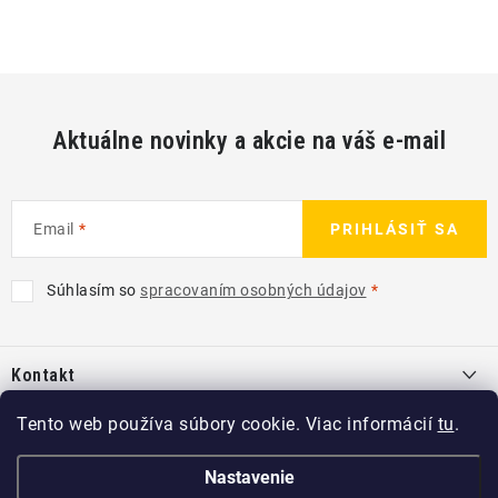
Aktuálne novinky a akcie na váš e-mail
Email
PRIHLÁSIŤ SA
Súhlasím so
spracovaním osobných údajov
Z
á
Kontakt
p
ä
info
@
kcshop.sk
Tento web používa súbory cookie. Viac informácií
tu
.
Kategórie
t
+421 918 725 111
i
Exteriér
Nastavenie
Informácie pre Vás