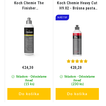
Koch Chemie The
Koch Chemie Heavy Cut
1-
Finisher
H9.02 - Brúsna pasta
M
a
PowerSpeedPolish –
250ml
Jednokroková leštiaca
NÁŠ TIP
pasta s ochranou 250ml
€24,30
€20,20
Skladom - Odosielame
Skladom - Odosielame
ihneď
ihneď
(15 ks)
(230 ks)
Do košíka
Do košíka