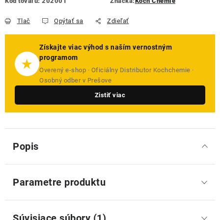
Kód tovaru:
202001
Značka:
Koch Chemie
Tlač
Opýtať sa
Zdieľať
Získajte viac výhod s naším vernostným
programom
★
Overený e-shop · Oficiálny Distributor Kochchemie ·
Osobný odber v Prešove
Zistiť viac
Popis
Parametre produktu
Súvisiace súbory (1)