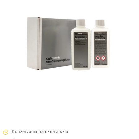
THE FINISHER
DARČEKOVÉ POUKAZY
ČISTENIE A ÚDRŽBA LODÍ
ZNAČKY
info@kcshop.sk
+421 918 725 111
Obchodní zástupcovia
Sledovanie zásielky
Blog
Konzervácia na okná a sklá