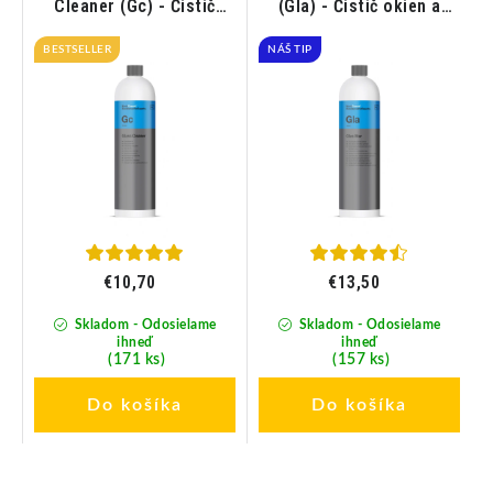
Cleaner (Gc) - Čistič
(Gla) - Čistič okien a
ok
okien a skiel 1L
skiel 1L
BESTSELLER
NÁŠ TIP
€10,70
€13,50
Skladom - Odosielame
Skladom - Odosielame
ihneď
ihneď
(171 ks)
(157 ks)
Do košíka
Do košíka