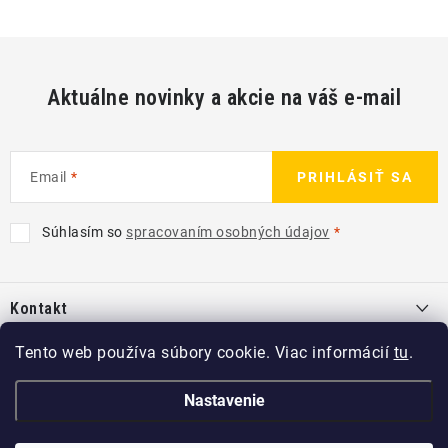
Aktuálne novinky a akcie na váš e-mail
Email
PRIHLÁSIŤ SA
Súhlasím so
spracovaním osobných údajov
Z
á
Kontakt
p
ä
info
@
kcshop.sk
Tento web používa súbory cookie. Viac informácií
tu
.
Kategórie
t
+421 918 725 111
i
Exteriér
Nastavenie
Informácie pre Vás
e
Koch-Chemie SK
Disky a pneu