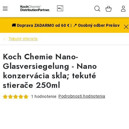
Prejsť
Hľadať
NÁK
na
obsah
KOŠÍ
EXTERIÉR
🚚 Doprava ZADARMO od 60 € | 📍 Osobný odber Prešov
Tekuté stierače
DISKY A PNEU
Koch Chemie Nano-
INTERIÉR
Glasversiegelung - Nano
PRÍSLUŠENSTVO
konzervácia skla; tekuté
stierače 250ml
VÔNE DO AUTA
Podrobnosti hodnotenia
1 hodnotenie
VÝHODNÉ SADY
NOVINKY V SORTIMENTE