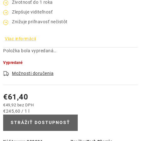
Životnosť do 1 roka
Zlepšuje viditeľnosť
Znižuje priľnavosť nečistôt
Viac informácií
Položka bola vypredaná…
Vypredané
Možnosti doručenia
€61,40
€49,92 bez DPH
Jednotková cena:
€245,60 / 1 l
STRÁŽIŤ DOSTUPNOSŤ