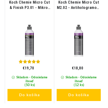
Koch Chemie Micro Cut
Koch Chemie Micro Cut
ná
& Finish P3.01 - Mikro-
M2.02 - Antihologramová
t
brúsna antihologramová
leštiaca pasta 250ml
pasta s obsahom
karnaubského vosku
250ml
€19,70
€18,80
Skladom - Odosielame
Skladom - Odosielame
ihneď
ihneď
(50 ks)
(12 ks)
Do košíka
Do košíka