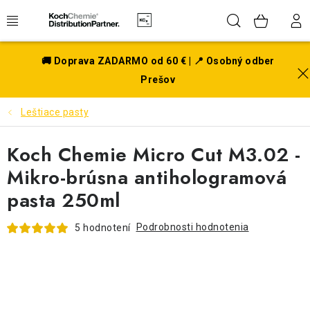
Prejsť
Hľadať
NÁK
na
obsah
KOŠÍ
EXTERIÉR
🚚 Doprava ZADARMO od 60 € | 📍 Osobný odber
Prešov
DISKY A PNEU
Leštiace pasty
INTERIÉR
Koch Chemie Micro Cut M3.02 -
PRÍSLUŠENSTVO
Mikro-brúsna antihologramová
pasta 250ml
VÔNE DO AUTA
Podrobnosti hodnotenia
5 hodnotení
VÝHODNÉ SADY
NOVINKY V SORTIMENTE