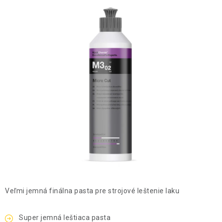
THE FINISHER
DARČEKOVÉ POUKAZY
ČISTENIE A ÚDRŽBA LODÍ
ZNAČKY
info@kcshop.sk
+421 918 725 111
Obchodní zástupcovia
Sledovanie zásielky
Blog
Veľmi jemná finálna pasta pre strojové leštenie laku
Super jemná leštiaca pasta