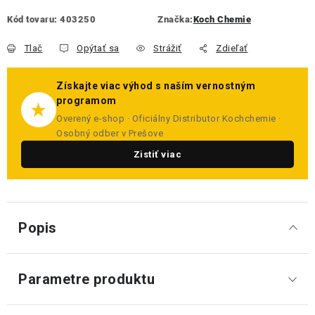
Kód tovaru:
403250
Značka:
Koch Chemie
Tlač
Opýtať sa
Strážiť
Zdieľať
Získajte viac výhod s naším vernostným
programom
★
Overený e-shop · Oficiálny Distributor Kochchemie ·
Osobný odber v Prešove
Zistiť viac
Popis
Parametre produktu