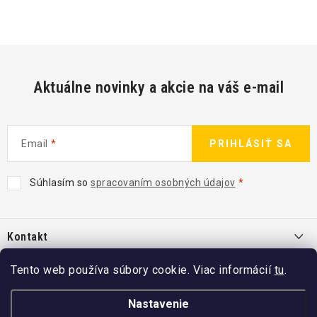
Aktuálne novinky a akcie na váš e-mail
Email
PRIHLÁSIŤ SA
Súhlasím so
spracovaním osobných údajov
Z
á
Kontakt
p
ä
info
@
kcshop.sk
Tento web používa súbory cookie. Viac informácií
tu
.
Kategórie
t
+421 918 725 111
i
Exteriér
Nastavenie
Informácie pre Vás