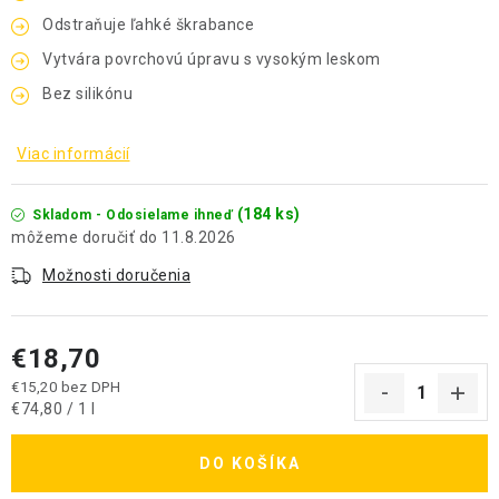
Odstraňuje ľahké škrabance
Vytvára povrchovú úpravu s vysokým leskom
Bez silikónu
Viac informácií
(184 ks)
Skladom - Odosielame ihneď
11.8.2026
Možnosti doručenia
€18,70
€15,20 bez DPH
Jednotková cena:
€74,80 / 1 l
DO KOŠÍKA