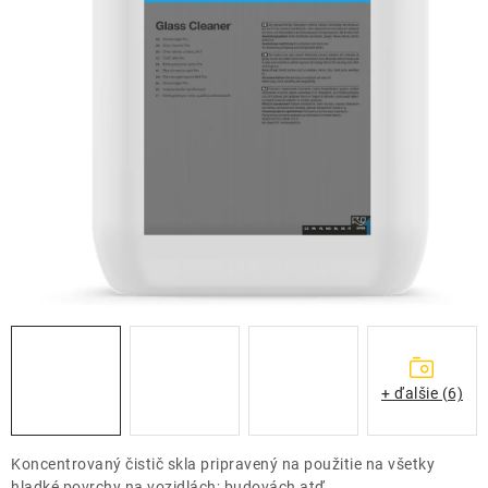
THE FINISHER
DARČEKOVÉ POUKAZY
ČISTENIE A ÚDRŽBA LODÍ
ZNAČKY
info@kcshop.sk
+421 918 725 111
Obchodní zástupcovia
Sledovanie zásielky
Blog
+ ďalšie (6)
Koncentrovaný čistič skla pripravený na použitie na všetky
hladké povrchy na vozidlách; budovách atď