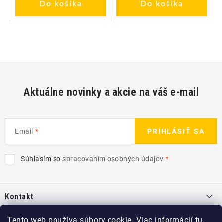
Do košíka
Do košíka
Aktuálne novinky a akcie na váš e-mail
Email
PRIHLÁSIŤ SA
Súhlasím so
spracovaním osobných údajov
Z
á
Kontakt
p
ä
info
@
kcshop.sk
Tento web používa súbory cookie. Viac informácií
tu
.
Kategórie