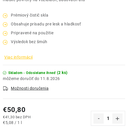
Prémiový čistič skla
Obsahuje prísadu pre lesk a hladkosť
Pripravené na použitie
Výsledok bez šmúh
Viac informácií
(2 ks)
Skladom - Odosielame ihneď
11.8.2026
Možnosti doručenia
€50,80
€41,30 bez DPH
Jednotková cena:
€5,08 / 1 l