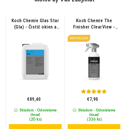
Koch Chemie Glas Star
Koch Chemie The
k
(Gla) - Čistič okien a
Finisher ClearView -
skiel 10L
Čistič okien a skiel
BESTSELLER
500ml
€89,40
€7,90
Skladom - Odosielame
Skladom - Odosielame
ihneď
ihneď
(20 ks)
(336 ks)