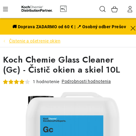
Prejsť
Hľadať
NÁK
na
obsah
KOŠÍ
EXTERIÉR
🚚 Doprava ZADARMO od 60 € | 📍 Osobný odber Prešov
Čistenie a ošetrenie okien
DISKY A PNEU
Koch Chemie Glass Cleaner
INTERIÉR
(Gc) - Čistič okien a skiel 10L
PRÍSLUŠENSTVO
Podrobnosti hodnotenia
1 hodnotenie
VÔNE DO AUTA
VÝHODNÉ SADY
NOVINKY V SORTIMENTE