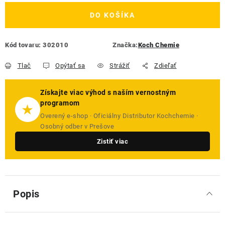
DO KOŠÍKA
Kód tovaru:
302010
Značka:
Koch Chemie
Tlač
Opýtať sa
Strážiť
Zdieľať
Získajte viac výhod s naším vernostným
programom
★
Overený e-shop · Oficiálny Distributor Kochchemie ·
Osobný odber v Prešove
Zistiť viac
Popis