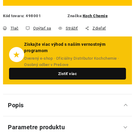
Kód tovaru:
498001
Značka:
Koch Chemie
Tlač
Opýtať sa
Strážiť
Zdieľať
Získajte viac výhod s naším vernostným
programom
★
Overený e-shop · Oficiálny Distributor Kochchemie ·
Osobný odber v Prešove
Zistiť viac
Popis
Parametre produktu