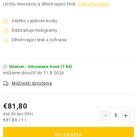
rýchlu renováciu a dlhotrvajúci finiš.
Viac informácií
Všetko v jednom kroku
Odstraňuje hologramy
Dlhotrvajúci lesk a ochrana
(1 ks)
Skladom - Odosielame ihneď
11.8.2026
Možnosti doručenia
€81,80
€66,50 bez DPH
Jednotková cena:
€81,80 / 1 l
DO KOŠÍKA