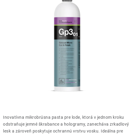
THE FINISHER
DARČEKOVÉ POUKAZY
ČISTENIE A ÚDRŽBA LODÍ
ZNAČKY
info@kcshop.sk
+421 918 725 111
Obchodní zástupcovia
Sledovanie zásielky
Blog
Inovatívna mikrobrúsna pasta pre lode, ktorá v jednom kroku
odstraňuje jemné škrabance a hologramy, zanecháva zrkadlový
lesk a zároveň poskytuje ochrannú vrstvu vosku. Ideálna pre