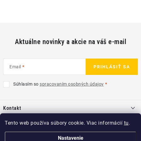
Aktuálne novinky a akcie na váš e-mail
Email
PRIHLÁSIŤ SA
Súhlasím so
spracovaním osobných údajov
Z
á
Kontakt
p
ä
info
@
kcshop.sk
Tento web používa súbory cookie. Viac informácií
tu
.
Kategórie
t
+421 918 725 111
i
Exteriér
Nastavenie
Informácie pre Vás