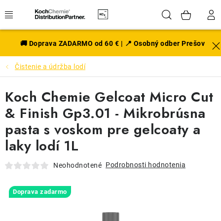
Prejsť
Hľadať
NÁK
na
obsah
KOŠÍ
EXTERIÉR
🚚 Doprava ZADARMO od 60 € | 📍 Osobný odber Prešov
Čistenie a údržba lodí
DISKY A PNEU
Koch Chemie Gelcoat Micro Cut
INTERIÉR
& Finish Gp3.01 - Mikrobrúsna
PRÍSLUŠENSTVO
pasta s voskom pre gelcoaty a
laky lodí 1L
VÔNE DO AUTA
Podrobnosti hodnotenia
Neohodnotené
VÝHODNÉ SADY
Doprava zadarmo
NOVINKY V SORTIMENTE