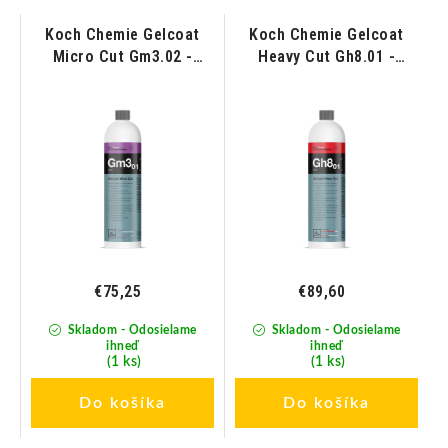
Koch Chemie Gelcoat
Koch Chemie Gelcoat
Micro Cut Gm3.02 -
Heavy Cut Gh8.01 -
Mikrobrúsna pasta pre
Brúsna pasta pre
gelcoaty a laky lodí 1L
gelcoaty a laky lodí 1L
€75,25
€89,60
Skladom - Odosielame
Skladom - Odosielame
ihneď
ihneď
(1 ks)
(1 ks)
Do košíka
Do košíka