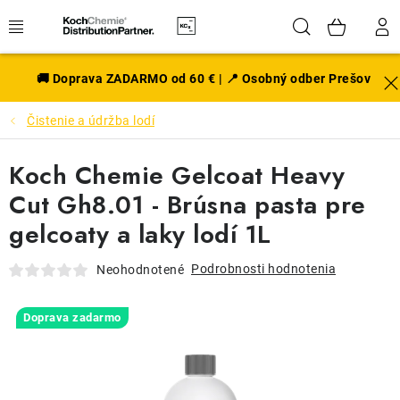
Prejsť
Hľadať
NÁK
na
obsah
KOŠÍ
EXTERIÉR
🚚 Doprava ZADARMO od 60 € | 📍 Osobný odber Prešov
Čistenie a údržba lodí
DISKY A PNEU
Koch Chemie Gelcoat Heavy
INTERIÉR
Cut Gh8.01 - Brúsna pasta pre
PRÍSLUŠENSTVO
gelcoaty a laky lodí 1L
VÔNE DO AUTA
Podrobnosti hodnotenia
Neohodnotené
VÝHODNÉ SADY
Doprava zadarmo
NOVINKY V SORTIMENTE