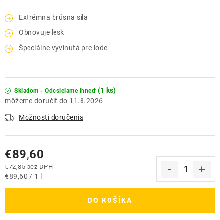
Extrémna brúsna sila
Obnovuje lesk
Špeciálne vyvinutá pre lode
(1 ks)
Skladom - Odosielame ihneď
11.8.2026
Možnosti doručenia
€89,60
€72,85 bez DPH
Jednotková cena:
€89,60 / 1 l
DO KOŠÍKA