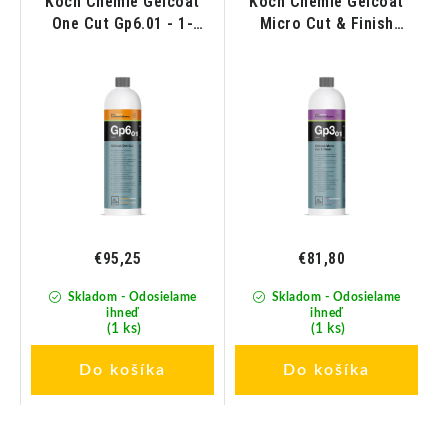
Koch Chemie Gelcoat
Koch Chemie Gelcoat
One Cut Gp6.01 - 1-
Micro Cut & Finish
Kroková leštiaca pasta
Gp3.01 - Mikrobrúsna
pre gelcoaty a laky lodí
pasta s voskom pre
1L
gelcoaty a laky lodí 1L
€95,25
€81,80
Skladom - Odosielame
Skladom - Odosielame
ihneď
ihneď
(1 ks)
(1 ks)
Do košíka
Do košíka