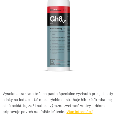
THE FINISHER
DARČEKOVÉ POUKAZY
ČISTENIE A ÚDRŽBA LODÍ
ZNAČKY
info@kcshop.sk
+421 918 725 111
Obchodní zástupcovia
Sledovanie zásielky
Blog
Vysoko abrazívna brúsna pasta špeciálne vyvinutá pre gelcoaty
a laky na lodiach. Účinne a rýchlo odstraňuje hlboké škrabance,
silnú oxidáciu, zažltnutie a výrazne zvetrané vrstvy, pričom
pripravuje povrch na ďalšie leštenie.
Viac informácií