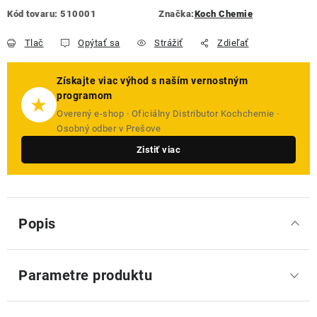
Kód tovaru:
510001
Značka:
Koch Chemie
Tlač
Opýtať sa
Strážiť
Zdieľať
Získajte viac výhod s naším vernostným
programom
★
Overený e-shop · Oficiálny Distributor Kochchemie ·
Osobný odber v Prešove
Zistiť viac
Popis
Parametre produktu