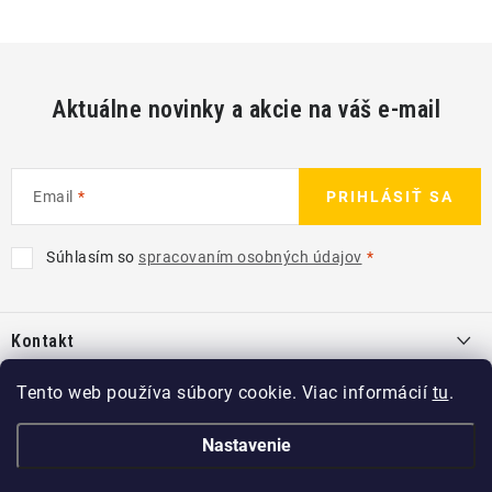
Aktuálne novinky a akcie na váš e-mail
Email
PRIHLÁSIŤ SA
Súhlasím so
spracovaním osobných údajov
Z
á
Kontakt
p
ä
info
@
kcshop.sk
Tento web používa súbory cookie. Viac informácií
tu
.
Kategórie
t
+421 918 725 111
i
Exteriér
Nastavenie
Informácie pre Vás
e
Koch-Chemie SK
Disky a pneu