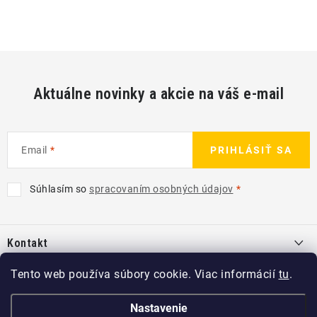
Aktuálne novinky a akcie na váš e-mail
Email
PRIHLÁSIŤ SA
Súhlasím so
spracovaním osobných údajov
Z
á
Kontakt
p
ä
info
@
kcshop.sk
Tento web používa súbory cookie. Viac informácií
tu
.
Kategórie
t
+421 918 725 111
i
Exteriér
Nastavenie
Informácie pre Vás