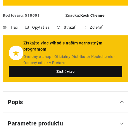
Kód tovaru:
518001
Značka:
Koch Chemie
Tlač
Opýtať sa
Strážiť
Zdieľať
Získajte viac výhod s naším vernostným
programom
★
Overený e-shop · Oficiálny Distributor Kochchemie ·
Osobný odber v Prešove
Zistiť viac
Popis
Parametre produktu