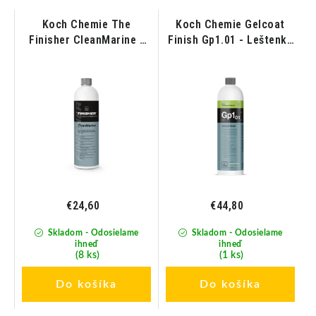
Koch Chemie The
Koch Chemie Gelcoat
á
Finisher CleanMarine -
Finish Gp1.01 - Leštenka
Šampón na čistenie lodí
s vysokým leskom na
a gelcoatu 1L
gelcoaty a laky lodí 1L
€24,60
€44,80
Skladom - Odosielame
Skladom - Odosielame
ihneď
ihneď
(8 ks)
(1 ks)
Do košíka
Do košíka