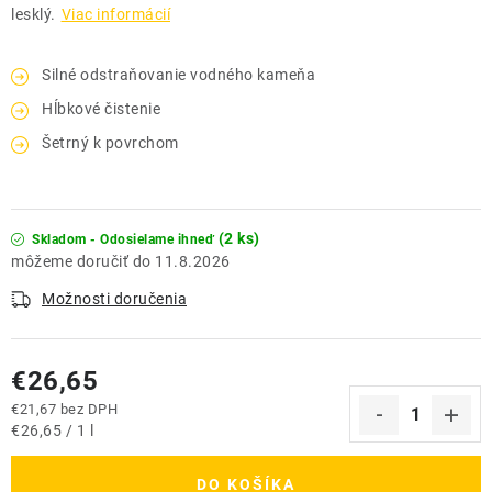
lesklý.
Viac informácií
Silné odstraňovanie vodného kameňa
Hĺbkové čistenie
Šetrný k povrchom
(2 ks)
Skladom - Odosielame ihneď
11.8.2026
Možnosti doručenia
€26,65
€21,67 bez DPH
Jednotková cena:
€26,65 / 1 l
DO KOŠÍKA