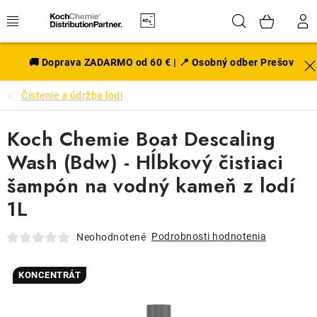
Prejsť
Hľadať
NÁK
na
obsah
KOŠÍ
EXTERIÉR
🚚 Doprava ZADARMO od 60 € | 📍 Osobný odber Prešov
Čistenie a údržba lodí
DISKY A PNEU
Koch Chemie Boat Descaling
INTERIÉR
Wash (Bdw) - Hĺbkový čistiaci
PRÍSLUŠENSTVO
šampón na vodný kameň z lodí
1L
VÔNE DO AUTA
Podrobnosti hodnotenia
Neohodnotené
VÝHODNÉ SADY
KONCENTRÁT
NOVINKY V SORTIMENTE