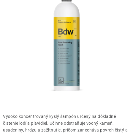
THE FINISHER
DARČEKOVÉ POUKAZY
ČISTENIE A ÚDRŽBA LODÍ
ZNAČKY
info@kcshop.sk
+421 918 725 111
Obchodní zástupcovia
Sledovanie zásielky
Blog
Vysoko koncentrovaný kyslý šampón určený na dôkladné
čistenie lodí a plavidiel. Účinne odstraňuje vodný kameň,
usadeniny, hrdzu a zažltnutie, pričom zanecháva povrch čistý a