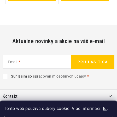
Aktuálne novinky a akcie na váš e-mail
Email
PRIHLÁSIŤ SA
Súhlasím so
spracovaním osobných údajov
Z
á
Kontakt
p
ä
info
@
kcshop.sk
Tento web používa súbory cookie. Viac informácií
tu
.
Kategórie
t