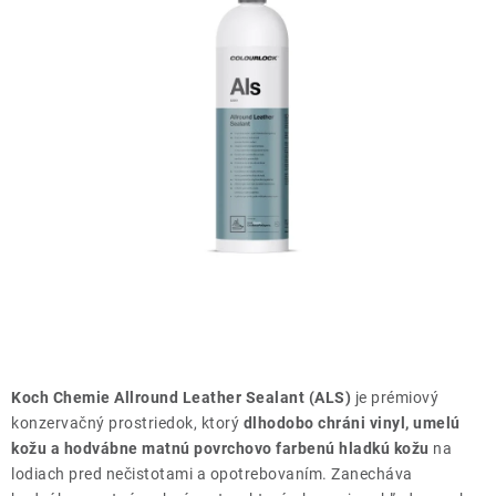
THE FINISHER
DARČEKOVÉ POUKAZY
ČISTENIE A ÚDRŽBA LODÍ
ZNAČKY
info@kcshop.sk
+421 918 725 111
Obchodní zástupcovia
Sledovanie zásielky
Blog
Koch Chemie Allround Leather Sealant (ALS)
je prémiový
konzervačný prostriedok, ktorý
dlhodobo chráni vinyl, umelú
kožu a hodvábne matnú povrchovo farbenú hladkú kožu
na
lodiach pred nečistotami a opotrebovaním. Zanecháva