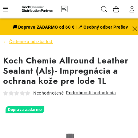
Prejsť
Hľadať
NÁK
na
obsah
KOŠÍ
EXTERIÉR
🚚 Doprava ZADARMO od 60 € | 📍 Osobný odber Prešov
Čistenie a údržba lodí
DISKY A PNEU
Koch Chemie Allround Leather
INTERIÉR
Sealant (Als)- Impregnácia a
PRÍSLUŠENSTVO
ochrana kože pre lode 1L
VÔNE DO AUTA
Podrobnosti hodnotenia
Neohodnotené
VÝHODNÉ SADY
Doprava zadarmo
NOVINKY V SORTIMENTE