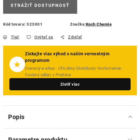
STRÁŽIŤ DOSTUPNOSŤ
Kód tovaru:
523001
Značka:
Koch Chemie
Tlač
Opýtať sa
Zdieľať
Získajte viac výhod s naším vernostným
programom
★
Overený e-shop · Oficiálny Distributor Kochchemie ·
Osobný odber v Prešove
Zistiť viac
Popis
Parametre produktu