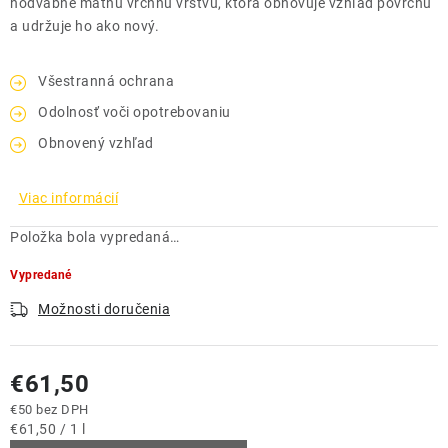
hodvábne matnú vrchnú vrstvu, ktorá obnovuje vzhľad povrchu
a udržuje ho ako nový.
Všestranná ochrana
Odolnosť voči opotrebovaniu
Obnovený vzhľad
Viac informácií
Položka bola vypredaná…
Vypredané
Možnosti doručenia
€61,50
€50 bez DPH
Jednotková cena:
€61,50 / 1 l