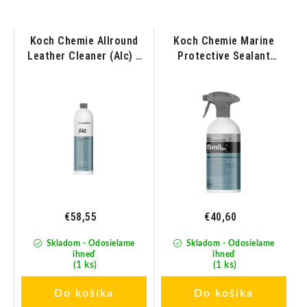
Koch Chemie Allround
Koch Chemie Marine
Leather Cleaner (Alc) -
Protective Sealant
Čistič kože a vinylu pre
Sm0.01 - Konzervačný
lode 1L
prípravok pre lode 500ml
€58,55
€40,60
Skladom - Odosielame
Skladom - Odosielame
ihneď
ihneď
(1 ks)
(1 ks)
Do košíka
Do košíka