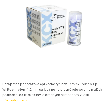
THE FINISHER
DARČEKOVÉ POUKAZY
ČISTENIE A ÚDRŽBA LODÍ
ZNAČKY
info@kcshop.sk
+421 918 725 111
Obchodní zástupcovia
Sledovanie zásielky
Blog
Ultrajemné jednorazové aplikačné tyčinky Kemtex Touch'n'Tip
White s hrotom 1,2 mm sú ideálne na presné retušovanie malých
poškodení od kamienkov a drobných škrabancov v laku.
Viac informácií