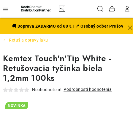
Prejsť
Hľadať
NÁK
na
obsah
KOŠÍ
EXTERIÉR
🚚 Doprava ZADARMO od 60 € | 📍 Osobný odber Prešov
Retuš a opravy laku
DISKY A PNEU
Kemtex Touch'n'Tip White -
INTERIÉR
Retušovacia tyčinka biela
PRÍSLUŠENSTVO
1,2mm 100ks
VÔNE DO AUTA
Podrobnosti hodnotenia
Neohodnotené
VÝHODNÉ SADY
NOVINKA
NOVINKY V SORTIMENTE