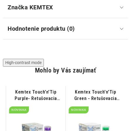
Značka
 KEMTEX
Hodnotenie produktu (0)
High-contrast mode
Mohlo by Vás zaujímať
Kemtex Touch'n'Tip
Kemtex Touch'n'Tip
Purple- Retušovacia
Green - Retušovacia
tyčinka fialová 1,5mm
tyčinka zelená 2,0mm
NOVINKA
100ks
NOVINKA
100ks