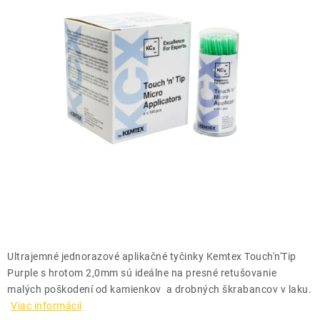
THE FINISHER
DARČEKOVÉ POUKAZY
ČISTENIE A ÚDRŽBA LODÍ
ZNAČKY
info@kcshop.sk
+421 918 725 111
Obchodní zástupcovia
Sledovanie zásielky
Blog
Ultrajemné jednorazové aplikačné tyčinky Kemtex Touch'n'Tip
Purple s hrotom 2,0mm sú ideálne na presné retušovanie
malých poškodení od kamienkov a drobných škrabancov v laku.
Viac informácií