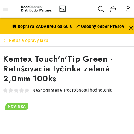
Prejsť
Hľadať
NÁK
na
obsah
KOŠÍ
EXTERIÉR
🚚 Doprava ZADARMO od 60 € | 📍 Osobný odber Prešov
Retuš a opravy laku
DISKY A PNEU
Kemtex Touch'n'Tip Green -
INTERIÉR
Retušovacia tyčinka zelená
PRÍSLUŠENSTVO
2,0mm 100ks
VÔNE DO AUTA
Podrobnosti hodnotenia
Neohodnotené
VÝHODNÉ SADY
NOVINKA
NOVINKY V SORTIMENTE