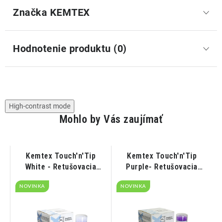
Značka
 KEMTEX
Hodnotenie produktu (0)
High-contrast mode
Mohlo by Vás zaujímať
Kemtex Touch'n'Tip
Kemtex Touch'n'Tip
White - Retušovacia
Purple- Retušovacia
tyčinka biela 1,2mm
tyčinka fialová 1,5mm
NOVINKA
100ks
NOVINKA
100ks