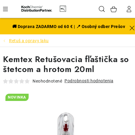
Prejsť
Hľadať
NÁK
na
obsah
KOŠÍ
EXTERIÉR
🚚 Doprava ZADARMO od 60 € | 📍 Osobný odber Prešov
Retuš a opravy laku
DISKY A PNEU
Kemtex Retušovacia fľaštička so
INTERIÉR
štetcom a hrotom 20ml
PRÍSLUŠENSTVO
Podrobnosti hodnotenia
Neohodnotené
VÔNE DO AUTA
NOVINKA
VÝHODNÉ SADY
NOVINKY V SORTIMENTE