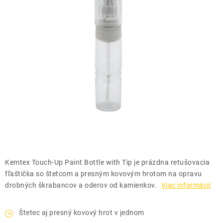
THE FINISHER
DARČEKOVÉ POUKAZY
ČISTENIE A ÚDRŽBA LODÍ
ZNAČKY
info@kcshop.sk
+421 918 725 111
Obchodní zástupcovia
Sledovanie zásielky
Blog
Kemtex Touch-Up Paint Bottle with Tip je prázdna retušovacia
fľaštička so štetcom a presným kovovým hrotom na opravu
drobných škrabancov a oderov od kamienkov.
Viac informácií
Štetec aj presný kovový hrot v jednom