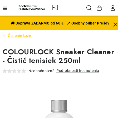
Prejsť
Hľadať
NÁK
na
obsah
KOŠÍ
EXTERIÉR
🚚 Doprava ZADARMO od 60 € | 📍 Osobný odber Prešov
Čistenie kože
DISKY A PNEU
COLOURLOCK Sneaker Cleaner
INTERIÉR
- Čistič tenisiek 250ml
PRÍSLUŠENSTVO
Podrobnosti hodnotenia
Neohodnotené
VÔNE DO AUTA
VÝHODNÉ SADY
NOVINKY V SORTIMENTE