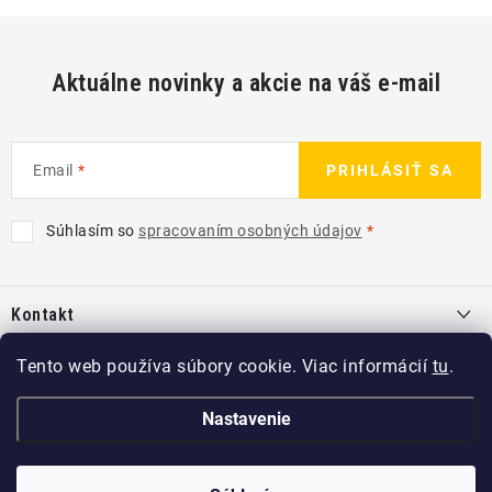
Aktuálne novinky a akcie na váš e-mail
Email
PRIHLÁSIŤ SA
Súhlasím so
spracovaním osobných údajov
Z
á
Kontakt
p
ä
info
@
kcshop.sk
Tento web používa súbory cookie. Viac informácií
tu
.
Kategórie
t
+421 918 725 111
i
Exteriér
Nastavenie
Informácie pre Vás
e
Koch-Chemie SK
Disky a pneu
O nás