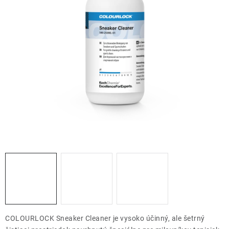
THE FINISHER
DARČEKOVÉ POUKAZY
ČISTENIE A ÚDRŽBA LODÍ
ZNAČKY
info@kcshop.sk
+421 918 725 111
Obchodní zástupcovia
Sledovanie zásielky
Blog
COLOURLOCK Sneaker Cleaner je vysoko účinný, ale šetrný