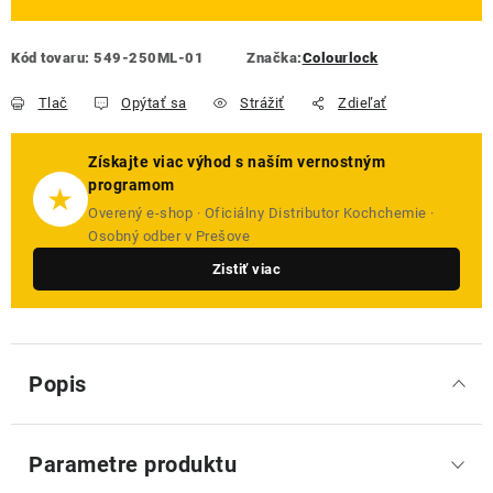
Kód tovaru:
549-250ML-01
Značka:
Colourlock
Tlač
Opýtať sa
Strážiť
Zdieľať
Získajte viac výhod s naším vernostným
programom
★
Overený e-shop · Oficiálny Distributor Kochchemie ·
Osobný odber v Prešove
Zistiť viac
Popis
Parametre produktu