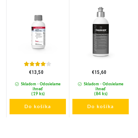
čistič kože 100ml
LeatherTexClean - Čistič
kože a textílie 500ml
€13,50
€15,60
Skladom - Odosielame
Skladom - Odosielame
ihneď
ihneď
(19 ks)
(84 ks)
Do košíka
Do košíka