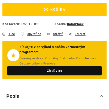
Jednotková cena:
DO KOŠÍKA
Kód tovaru:
597-1L-01
Značka:
Colourlock
Tlač
Opýtať sa
Strážiť
Zdieľať
Získajte viac výhod s naším vernostným
programom
★
Overený e-shop · Oficiálny Distributor Kochchemie ·
Osobný odber v Prešove
Zistiť viac
Popis