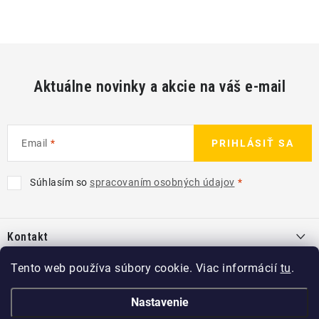
Aktuálne novinky a akcie na váš e-mail
Email
PRIHLÁSIŤ SA
Súhlasím so
spracovaním osobných údajov
Z
á
Kontakt
p
ä
info
@
kcshop.sk
Tento web používa súbory cookie. Viac informácií
tu
.
Kategórie
t
+421 918 725 111
i
Exteriér
Nastavenie
Informácie pre Vás