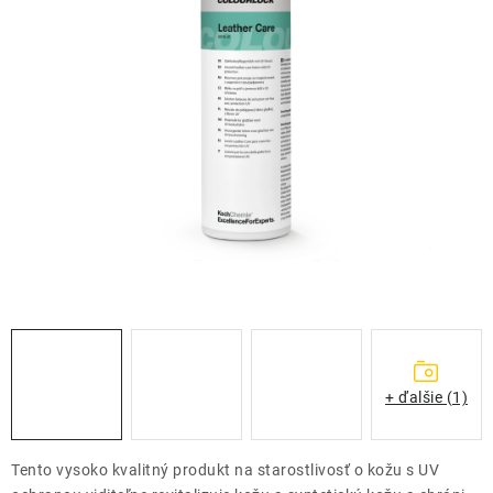
THE FINISHER
DARČEKOVÉ POUKAZY
ČISTENIE A ÚDRŽBA LODÍ
ZNAČKY
info@kcshop.sk
+421 918 725 111
Obchodní zástupcovia
Sledovanie zásielky
Blog
+ ďalšie (1)
Tento vysoko kvalitný produkt na starostlivosť o kožu s UV