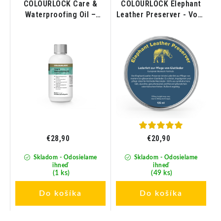
COLOURLOCK Care &
COLOURLOCK Elephant
Waterproofing Oil –
Leather Preserver - Vosk
Impregnačný olej na kožu
na kožu 125 ml
250ml
€28,90
€20,90
Skladom - Odosielame
Skladom - Odosielame
ihneď
ihneď
(1 ks)
(49 ks)
Do košíka
Do košíka