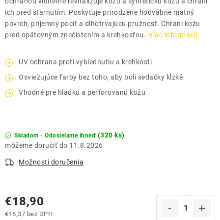
ochranou viditeľne revitalizuje kožu a syntetickú kožu a chráni
ich pred starnutím. Poskytuje prirodzene hodvábne matný
povrch, príjemný pocit a dlhotrvajúcu pružnosť. Chráni kožu
pred opätovným znečistením a krehkosťou.
Viac informácií
UV ochrana proti vyblednutiu a krehkosti
Osviežujúce farby bez toho, aby boli sedačky kĺzké
Vhodné pre hladkú a perforovanú kožu
(320 ks)
Skladom - Odosielame ihneď
11.8.2026
Možnosti doručenia
€18,90
€15,37 bez DPH