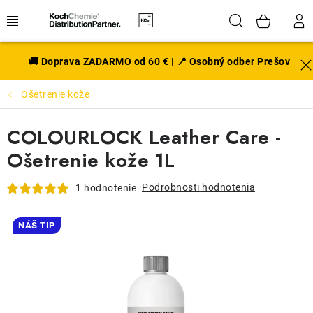
Prejsť
Hľadať
NÁK
na
obsah
KOŠÍ
EXTERIÉR
🚚 Doprava ZADARMO od 60 € | 📍 Osobný odber Prešov
Ošetrenie kože
DISKY A PNEU
COLOURLOCK Leather Care -
INTERIÉR
Ošetrenie kože 1L
PRÍSLUŠENSTVO
Podrobnosti hodnotenia
1 hodnotenie
VÔNE DO AUTA
NÁŠ TIP
VÝHODNÉ SADY
NOVINKY V SORTIMENTE