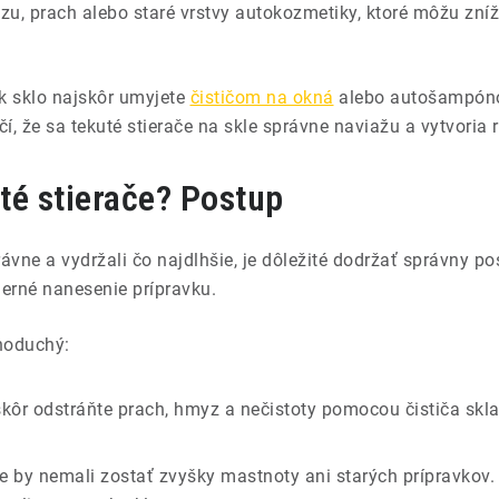
, prach alebo staré vrstvy autokozmetiky, ktoré môžu zní
ak sklo najskôr umyjete
čističom na okná
alebo autošampóno
í, že sa tekuté stierače na skle správne naviažu a vytvori
té stierače? Postup
rávne a vydržali čo najdlhšie, je dôležité dodržať správny p
erné nanesenie prípravku.
noduchý:
skôr odstráňte prach, hmyz a nečistoty pomocou čističa sk
le by nemali zostať zvyšky mastnoty ani starých prípravko