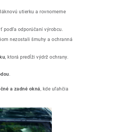
vláknovú utierku a rovnomerne
iť podľa odporúčaní výrobcu.
a ňom nezostali šmuhy a ochranná
vku
, ktorá predĺži výdrž ochrany.
odou
.
očné a zadné okná
, kde uľahčia