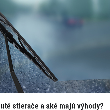
uté stierače a aké majú výhody?