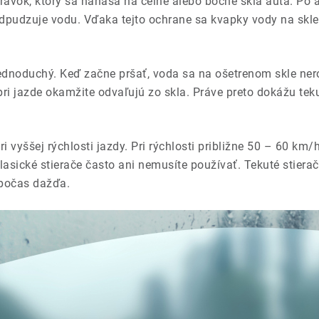
ravok, ktorý sa nanáša na čelné alebo bočné sklá auta. Po a
dpudzuje vodu. Vďaka tejto ochrane sa kvapky vody na skle 
dnoduchý. Keď začne pršať, voda sa na ošetrenom skle nerozl
pri jazde okamžite odvaľujú zo skla. Práve preto dokážu teku
pri vyššej rýchlosti jazdy. Pri rýchlosti približne 50 – 60 
klasické stierače často ani nemusíte používať. Tekuté stier
ť počas dažďa.