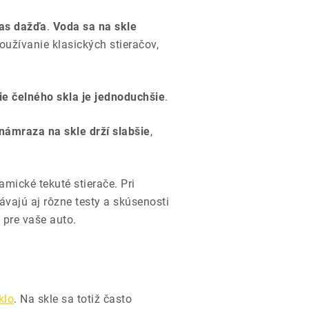
čas dažďa
.
Voda sa na skle
používanie klasických stieračov,
ie čelného skla je jednoduchšie
.
námraza na skle drží slabšie
,
amické tekuté stierače. Pri
vajú aj rôzne testy a skúsenosti
 pre vaše auto.
klo
. Na skle sa totiž často