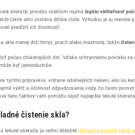
ekuté stierače, prináša vodičom najmä
lepšiu viditeľnosť po
takže čelné sklo zostáva dlhšie čisté. Výhodou je aj menšie 
veň predĺžiť ich životnosť.
 skle menej drží hmyz, prach alebo mastnota, takže
čisten
môcť počas chladnejších dní. Vďaka ochrannému povlaku sa
 môže byť jednoduchšie.
ov týchto prípravkov, vrátane odolnejších riešení, ako sú ker
 najmä výdrž a účinnosť odpudzovania vody, čo často porovná
áve tieto faktory vám pomôžu nájsť najlepšie tekuté stierače
ladné čistenie skla?
ú tekuté stierače, je veľmi dôležité
dôkladne vyčistiť čelné s