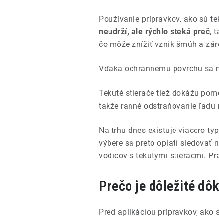
Používanie prípravkov, ako sú t
neudrží, ale rýchlo steká preč
, 
čo môže znížiť vznik šmúh a záro
Vďaka ochrannému povrchu sa na
Tekuté stierače tiež dokážu po
takže ranné odstraňovanie ľadu
Na trhu dnes existuje viacero typ
výbere sa preto oplatí sledovať
vodičov s tekutými stieračmi. Pr
Prečo je dôležité dôk
Pred aplikáciou prípravkov, ako s