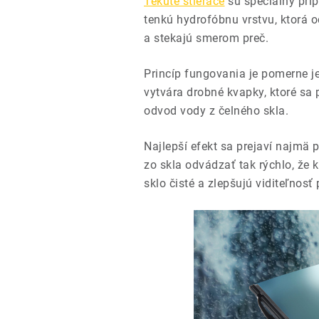
Tekuté stierače
sú špeciálny príp
tenkú hydrofóbnu vrstvu, ktorá o
a stekajú smerom preč.
Princíp fungovania je pomerne je
vytvára drobné kvapky, ktoré sa 
odvod vody z čelného skla.
Najlepší efekt sa prejaví najmä 
zo skla odvádzať tak rýchlo, že 
sklo čisté a zlepšujú viditeľnos