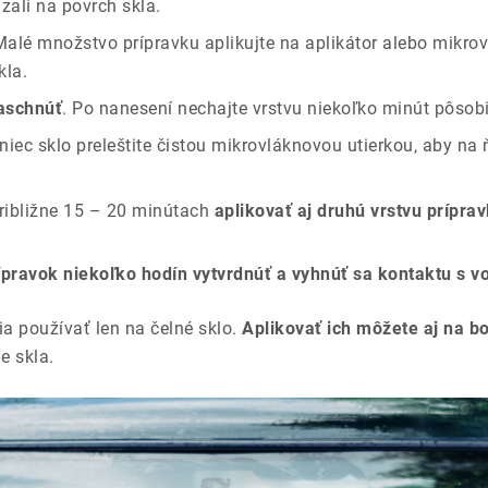
zali na povrch skla.
Malé množstvo prípravku aplikujte na aplikátor alebo mikro
kla.
zaschnúť
. Po nanesení nechajte vrstvu niekoľko minút pôsob
niec sklo preleštite čistou mikrovláknovou utierkou, aby n
približne 15 – 20 minútach
aplikovať aj druhú vrstvu prípra
ípravok niekoľko hodín vytvrdnúť a vyhnúť sa kontaktu s v
a používať len na čelné sklo.
Aplikovať ich môžete aj na b
e skla.