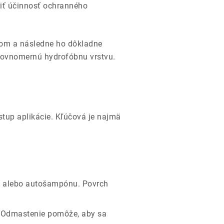
žiť účinnosť ochranného
m a následne ho dôkladne
a rovnomernú hydrofóbnu vrstvu.
ostup aplikácie. Kľúčová je najmä
la alebo autošampónu. Povrch
v. Odmastenie pomôže, aby sa