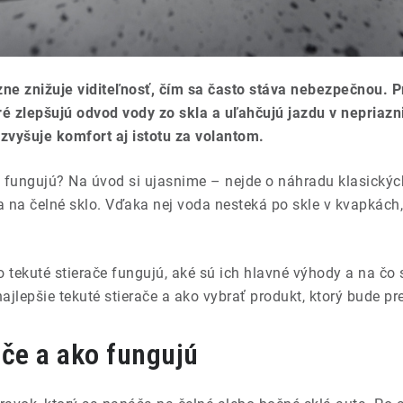
ne znižuje viditeľnosť, čím sa často stáva nebezpečnou. P
oré zlepšujú odvod vody zo skla a uľahčujú jazdu v nepriaz
 zvyšuje komfort aj istotu za volantom.
ko fungujú? Na úvod si ujasnime – nejde o náhradu klasických
 na čelné sklo. Vďaka nej voda nesteká po skle v kvapkách, 
 tekuté stierače fungujú, aké sú ich hlavné výhody a na čo si
najlepšie tekuté stierače a ako vybrať produkt, ktorý bude p
ače a ako fungujú