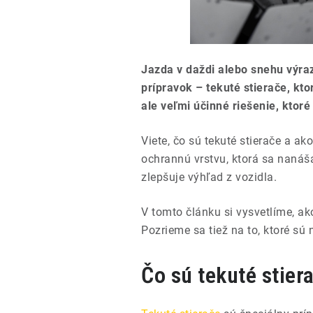
Jazda v daždi alebo snehu výraz
prípravok – tekuté stierače, kt
ale veľmi účinné riešenie, ktoré
Viete, čo sú tekuté stierače a a
ochrannú vrstvu, ktorá sa nanáša
zlepšuje výhľad z vozidla.
V tomto článku si vysvetlíme, ako
Pozrieme sa tiež na to, ktoré sú 
Čo sú tekuté stier