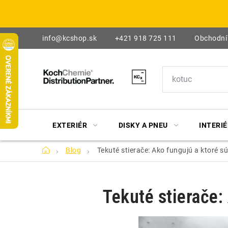
Prejsť
na
obsah
info@kcshop.sk
+421 918 725 111
Obchodní
EXTERIÉR
DISKY A PNEU
INTERIÉ
Domov
Blog
Tekuté stierače: Ako fungujú a ktoré sú
Tekuté stierače: