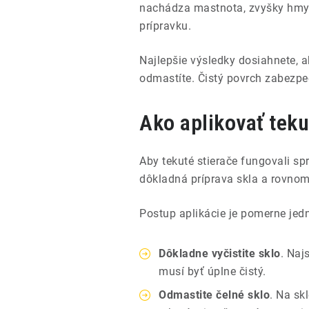
nachádza mastnota, zvyšky hmyzu
prípravku.
Najlepšie výsledky dosiahnete, 
odmastíte. Čistý povrch zabezpeč
Ako aplikovať teku
Aby tekuté stierače fungovali sp
dôkladná príprava skla a rovnom
Postup aplikácie je pomerne jed
Dôkladne vyčistite sklo
. Naj
musí byť úplne čistý.
Odmastite čelné sklo
. Na sk