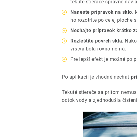
tekuté stierače správne navia
Naneste prípravok na sklo
. 
ho rozotrite po celej ploche s
Nechajte prípravok krátko 
Rozleštite povrch skla
. Nako
vrstva bola rovnomerná.
Pre lepší efekt je možné po 
Po aplikácii je vhodné nechať
pr
Tekuté stierače sa pritom nemusi
odtok vody a zjednodušia čisteni