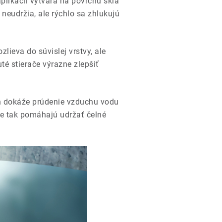
plikácii vytvára na povrchu skla
neudržia, ale rýchlo sa zhlukujú
ieva do súvislej vrstvy, ale
té stierače výrazne zlepšiť
km/h dokáže prúdenie vzduchu vodu
ače tak pomáhajú udržať čelné