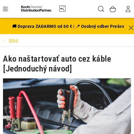
Prejsť
Hľadať
NÁK
na
obsah
KOŠÍ
EXTERIÉR
🚚 Doprava ZADARMO od 60 € | 📍 Osobný odber Prešov
Blog
DISKY A PNEU
Ako naštartovať auto cez káble
INTERIÉR
[Jednoduchý návod]
PRÍSLUŠENSTVO
VÔNE DO AUTA
VÝHODNÉ SADY
NOVINKY V SORTIMENTE