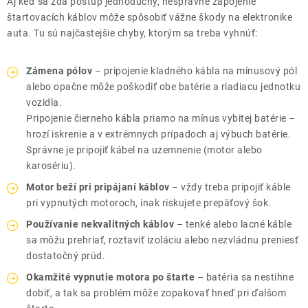
Aj keď sa zdá postup jednoduchý, nesprávne zapojenie
štartovacích káblov môže spôsobiť vážne škody na elektronike
auta. Tu sú najčastejšie chyby, ktorým sa treba vyhnúť:
Zámena pólov
– pripojenie kladného kábla na mínusový pól
alebo opačne môže poškodiť obe batérie a riadiacu jednotku
vozidla.
Pripojenie čierneho kábla priamo na mínus vybitej batérie –
hrozí iskrenie a v extrémnych prípadoch aj výbuch batérie.
Správne je pripojiť kábel na uzemnenie (motor alebo
karosériu).
Motor beží pri pripájaní káblov
– vždy treba pripojiť káble
pri vypnutých motoroch, inak riskujete prepäťový šok.
Používanie nekvalitných káblov
– tenké alebo lacné káble
sa môžu prehriať, roztaviť izoláciu alebo nezvládnu preniesť
dostatočný prúd.
Okamžité vypnutie motora po štarte
– batéria sa nestihne
dobiť, a tak sa problém môže zopakovať hneď pri ďalšom