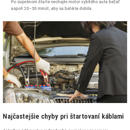
Po úspešnom štarte nechajte motor vybitého auta bežať
aspoň 20–30 minút, aby sa batéria dobila.
Najčastejšie chyby pri štartovaní káblami