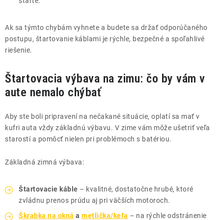
štarte.
Ak sa týmto chybám vyhnete a budete sa držať odporúčaného
postupu, štartovanie káblami je rýchle, bezpečné a spoľahlivé
riešenie.
Štartovacia výbava na zimu: čo by vám v
aute nemalo chýbať
Aby ste boli pripravení na nečakané situácie, oplatí sa mať v
kufri auta vždy základnú výbavu. V zime vám môže ušetriť veľa
starostí a pomôcť nielen pri problémoch s batériou.
Základná zimná výbava:
Štartovacie káble
– kvalitné, dostatočne hrubé, ktoré
zvládnu prenos prúdu aj pri väčších motoroch.
Škrabka na okná
a
metlička/kefa
– na rýchle odstránenie