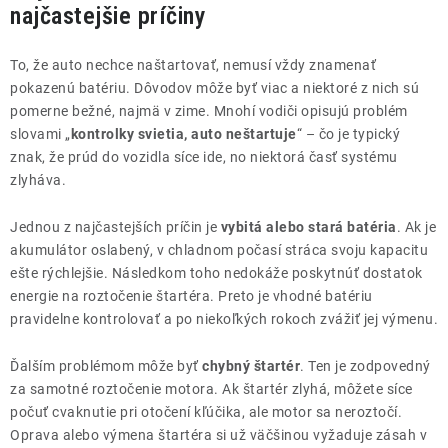
najčastejšie príčiny
To, že auto nechce naštartovať, nemusí vždy znamenať
pokazenú batériu. Dôvodov môže byť viac a niektoré z nich sú
pomerne bežné, najmä v zime. Mnohí vodiči opisujú problém
slovami „
kontrolky svietia, auto neštartuje
“ – čo je typický
znak, že prúd do vozidla síce ide, no niektorá časť systému
zlyháva.
Jednou z najčastejších príčin je
vybitá alebo stará batéria
. Ak je
akumulátor oslabený, v chladnom počasí stráca svoju kapacitu
ešte rýchlejšie. Následkom toho nedokáže poskytnúť dostatok
energie na roztočenie štartéra. Preto je vhodné batériu
pravidelne kontrolovať a po niekoľkých rokoch zvážiť jej výmenu.
Ďalším problémom môže byť
chybný štartér
. Ten je zodpovedný
za samotné roztočenie motora. Ak štartér zlyhá, môžete síce
počuť cvaknutie pri otočení kľúčika, ale motor sa neroztočí.
Oprava alebo výmena štartéra si už väčšinou vyžaduje zásah v