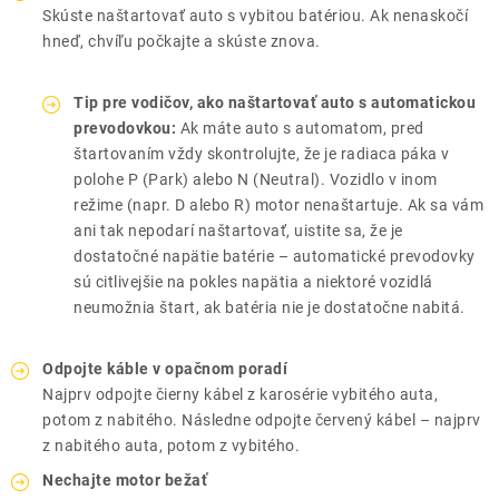
Skúste naštartovať auto s vybitou batériou. Ak nenaskočí
hneď, chvíľu počkajte a skúste znova.
Tip pre vodičov, ako naštartovať auto s automatickou
prevodovkou:
Ak máte auto s automatom, pred
štartovaním vždy skontrolujte, že je radiaca páka v
polohe P (Park) alebo N (Neutral). Vozidlo v inom
režime (napr. D alebo R) motor nenaštartuje. Ak sa vám
ani tak nepodarí naštartovať, uistite sa, že je
dostatočné napätie batérie – automatické prevodovky
sú citlivejšie na pokles napätia a niektoré vozidlá
neumožnia štart, ak batéria nie je dostatočne nabitá.
Odpojte káble v opačnom poradí
Najprv odpojte čierny kábel z karosérie vybitého auta,
potom z nabitého. Následne odpojte červený kábel – najprv
z nabitého auta, potom z vybitého.
Nechajte motor bežať