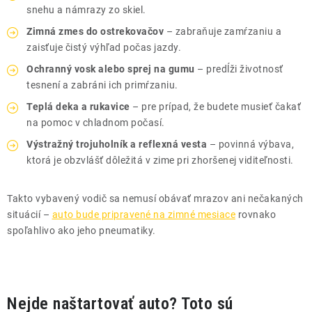
snehu a námrazy zo skiel.
Zimná zmes do ostrekovačov
– zabraňuje zamŕzaniu a
zaisťuje čistý výhľad počas jazdy.
Ochranný vosk alebo sprej na gumu
– predĺži životnosť
tesnení a zabráni ich primŕzaniu.
Teplá deka a rukavice
– pre prípad, že budete musieť čakať
na pomoc v chladnom počasí.
Výstražný trojuholník a reflexná vesta
– povinná výbava,
ktorá je obzvlášť dôležitá v zime pri zhoršenej viditeľnosti.
Takto vybavený vodič sa nemusí obávať mrazov ani nečakaných
situácií –
auto bude pripravené na zimné mesiace
rovnako
spoľahlivo ako jeho pneumatiky.
Nejde naštartovať auto? Toto sú