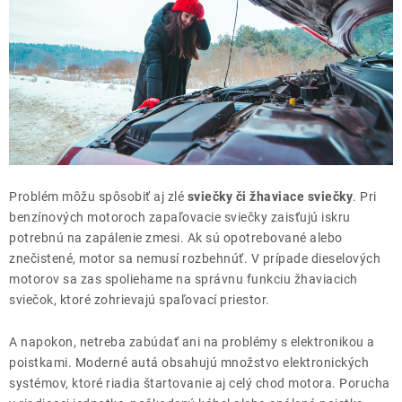
Problém môžu spôsobiť aj zlé
sviečky či žhaviace sviečky
. Pri
benzínových motoroch zapaľovacie sviečky zaisťujú iskru
potrebnú na zapálenie zmesi. Ak sú opotrebované alebo
znečistené, motor sa nemusí rozbehnúť. V prípade dieselových
motorov sa zas spoliehame na správnu funkciu žhaviacich
sviečok, ktoré zohrievajú spaľovací priestor.
A napokon, netreba zabúdať ani na problémy s elektronikou a
poistkami. Moderné autá obsahujú množstvo elektronických
systémov, ktoré riadia štartovanie aj celý chod motora. Porucha