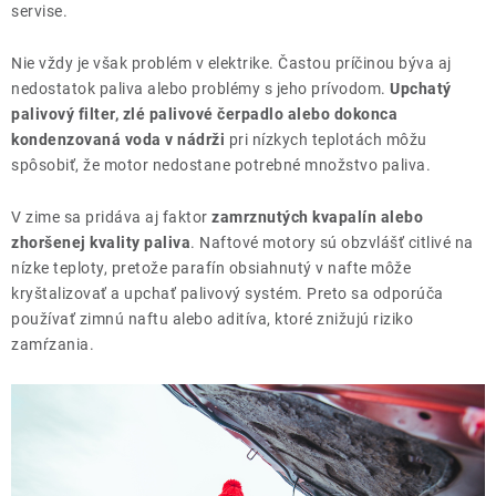
servise.
Nie vždy je však problém v elektrike. Častou príčinou býva aj
nedostatok paliva alebo problémy s jeho prívodom.
Upchatý
palivový filter, zlé palivové čerpadlo alebo dokonca
kondenzovaná voda v nádrži
pri nízkych teplotách môžu
spôsobiť, že motor nedostane potrebné množstvo paliva.
V zime sa pridáva aj faktor
zamrznutých kvapalín alebo
zhoršenej kvality paliva
. Naftové motory sú obzvlášť citlivé na
nízke teploty, pretože parafín obsiahnutý v nafte môže
kryštalizovať a upchať palivový systém. Preto sa odporúča
používať zimnú naftu alebo aditíva, ktoré znižujú riziko
zamŕzania.