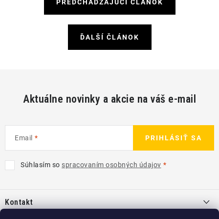
PREDCHÁDZAJÚCI ČLÁNOK
ĎALŠÍ ČLÁNOK
Aktuálne novinky a akcie na váš e-mail
Email
PRIHLÁSIŤ SA
Súhlasím so
spracovaním osobných údajov
Z
á
Kontakt
p