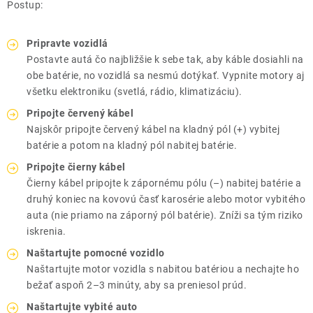
Postup:
Pripravte vozidlá
Postavte autá čo najbližšie k sebe tak, aby káble dosiahli na
obe batérie, no vozidlá sa nesmú dotýkať. Vypnite motory aj
všetku elektroniku (svetlá, rádio, klimatizáciu).
Pripojte červený kábel
Najskôr pripojte červený kábel na kladný pól (+) vybitej
batérie a potom na kladný pól nabitej batérie.
Pripojte čierny kábel
Čierny kábel pripojte k zápornému pólu (–) nabitej batérie a
druhý koniec na kovovú časť karosérie alebo motor vybitého
auta (nie priamo na záporný pól batérie). Zníži sa tým riziko
iskrenia.
Naštartujte pomocné vozidlo
Naštartujte motor vozidla s nabitou batériou a nechajte ho
bežať aspoň 2–3 minúty, aby sa preniesol prúd.
Naštartujte vybité auto