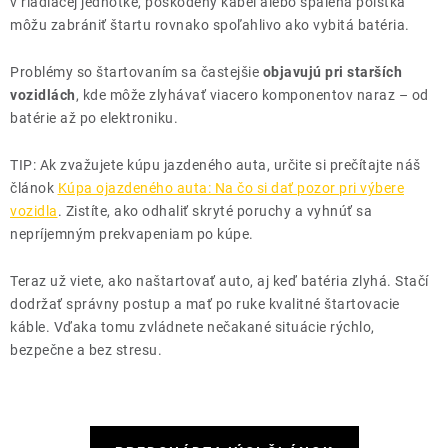
v riadiacej jednotke, poškodený kábel alebo spálená poistka
môžu zabrániť štartu rovnako spoľahlivo ako vybitá batéria.
Problémy so štartovaním sa častejšie
objavujú pri starších
vozidlách
, kde môže zlyhávať viacero komponentov naraz – od
batérie až po elektroniku.
TIP: Ak zvažujete kúpu jazdeného auta, určite si prečítajte náš
článok
Kúpa ojazdeného auta: Na čo si dať pozor pri výbere
vozidla
. Zistíte, ako odhaliť skryté poruchy a vyhnúť sa
nepríjemným prekvapeniam po kúpe.
Teraz už viete, ako naštartovať auto, aj keď batéria zlyhá. Stačí
dodržať správny postup a mať po ruke kvalitné štartovacie
káble. Vďaka tomu zvládnete nečakané situácie rýchlo,
bezpečne a bez stresu.