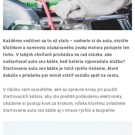
THE FINISHER
DARČEKOVÉ POUKAZY
ČISTENIE A ÚDRŽBA LODÍ
Každému vodičovi sa to už stalo – sadnete si do auta, otočíte
ZNAČKY
kľúčikom a namiesto očakávaného zvuku motora počujete len
ticho. V takých chvíľach prichádza na rad otázka: ako
naštartovať auto cez káble, keď batéria vypovedala službu?
Štartovanie auta cez káble je totiž rýchle riešenie, ktoré
dokáže v priebehu pár minút vrátiť vozidlo späť na cestu.
info@kcshop.sk
+421 918 725 111
V článku vám vysvetlíme, aké sú správne kroky pri použití
Obchodní zástupcovia
Sledovanie zásielky
Blog
štartovacích káblov, aby ste predišli poškodeniu elektroniky.
Ukážeme si postup krok za krokom, vďaka ktorému zvládnete
štartovanie auta cez káble aj v mraze rýchlo a bezpečne.